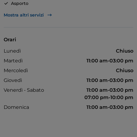
Asporto
Bagno per disabili
Mostra altri servizi
Bancomat
Cocktail
Orari
Mastercard
Lunedì
Chiuso
Parcheggio
Martedì
11:00 am-03:00 pm
Tavoli all'aperto
Mercoledì
Chiuso
Visa
Giovedì
11:00 am-03:00 pm
Wi-Fi
Venerdì - Sabato
11:00 am-03:00 pm
07:00 pm-10:00 pm
Menù bambini
Domenica
11:00 am-03:00 pm
Si parla inglese