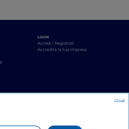
LOGIN
Accedi / Registrati
Accredita la tua impresa
tà
Chiudi