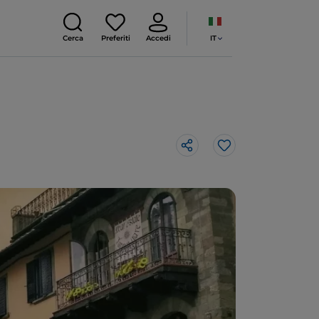
IT
Cerca
Preferiti
Accedi
Like