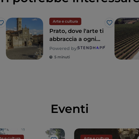
Arte e cultura
Like
Like
Prato, dove l'arte ti
abbraccia a ogni
passo
Powered by:
5 minuti
Eventi
te e cultura
Arte e cultura