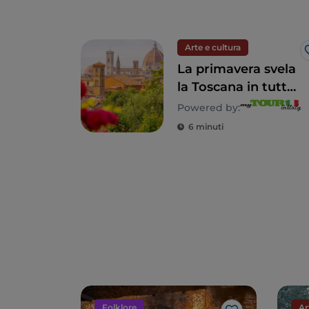
Arte e cultura
La primavera svela
la Toscana in tutto
il suo splendore
Powered by:
6 minuti
Folklore
Ar