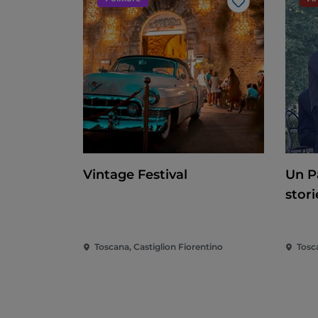
Like
Vintage Festival
Un P
stori
Toscana, Castiglion Fiorentino
Tosc