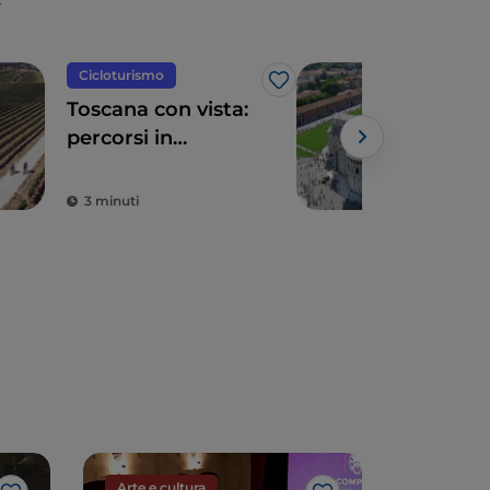
Cicloturismo
UN
Like
Toscana con vista:
Pisa
percorsi in
Mira
bicicletta tra
stra
panorami
bel
3 minuti
4 m
mozzafiato
Arte e cultura
Arte e cu