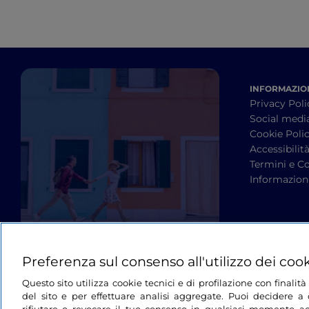
INFORMAZION
Privacy Poli
Social medi
Cookie Poli
Accessibilit
Termini e Co
Informazioni
Preferenza sul consenso all'utilizzo dei coo
Questo sito utilizza cookie tecnici e di profilazione con finali
del sito e per effettuare analisi aggregate. Puoi decidere a q