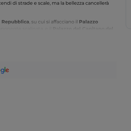
endi di strade e scale, ma la bellezza cancellerà
a Repubblica
, su cui si affacciano il
Palazzo
imponente scalinata, e il
Palazzo del Capitano
del
sa, non perdete il
Duomo
, ovvero la Concattedrale
nta Margherita
con il corpo mummificato della
’originale pianta ellittica. Spazio alla storia, con una
Tanella di Pitagora
e al
MAEC
, il Museo
rtona.
 delle carni
. Seminterrato utilizzato un tempo
è un luogo di incontro e di cultura, abbellito con
afia
Cortona On The Move
che, ogni anno, anima