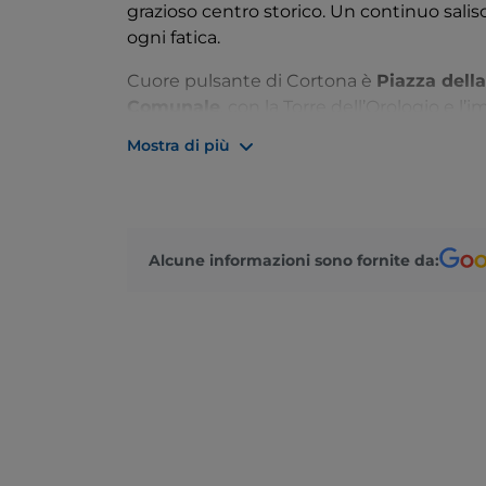
grazioso centro storico. Un continuo salisc
ogni fatica.
Cuore pulsante di Cortona è
Piazza dell
Comunale
, con la Torre dell’Orologio e l’
Popolo
. Se preferite l’architettura religio
Mostra di più
di Santa Maria Assunta, il
Santuario di Sa
santa e la
Chiesa di San Benedetto
, dall
visita all’
Area archeologica del Sodo
, alla
dell’Accademia Etrusca e della città di Co
Alcune informazioni sono fornite da:
Chicca sconosciuta ai più è l’
ex magazzino
come deposito per i beni alimentari, oggi 
murales e tappa fissa dei festival di fotogr
le vie della città durante l’estate.