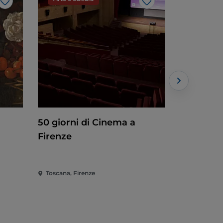
Like
Like
50 giorni di Cinema a
Firenze 
Firenze
degli ann
Toscana, Firenze
Toscana, Fi