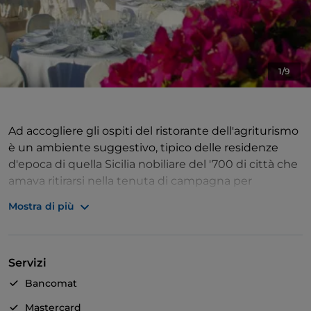
1/9
Ad accogliere gli ospiti del ristorante dell'agriturismo
è un ambiente suggestivo, tipico delle residenze
d'epoca di quella Sicilia nobiliare del '700 di città che
amava ritirarsi nella tenuta di campagna per
amministrare il podere e trascorrere giornate di ozio
Mostra di più
tra buone letture e musica, frequentazioni di
lignaggio, cibi genuini e sapori autentici e forti, tipici
della cucina siciliana.
Servizi
Quelle suggestioni e quelle squisitezze sono
riproposte con sapiente equilibrio, attraverso ricette
Bancomat
e proposte che interpretano il gusto moderno e
Mastercard