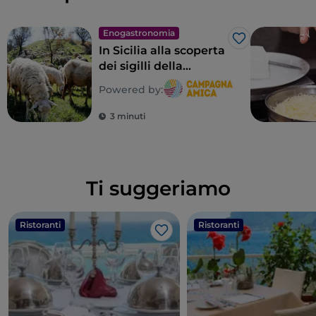
Enogastronomia
Like
In Sicilia alla scoperta
dei sigilli della
biodiversità
Powered by:
contadina
3 minuti
Ti suggeriamo
Ristoranti
Ristoranti
Like