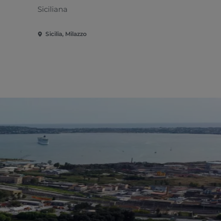
Siciliana
Sicilia, Milazzo
Sicilia, Cal