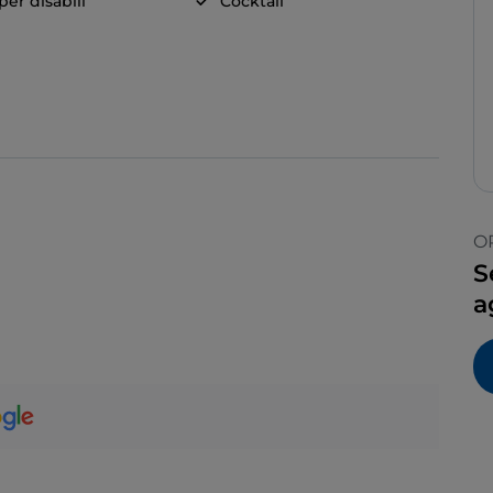
er disabili
Cocktail
O
S
a