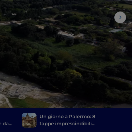
,
Un giorno a Palermo: 8
e da
tappe imprescindibili
usa
per scoprire la città