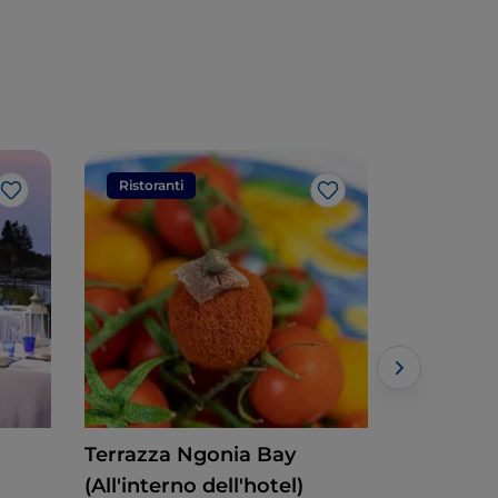
Ristoranti
Ristorant
Like
Like
Terrazza Ngonia Bay
Tenute M
(All'interno dell'hotel)
Siciliana - 