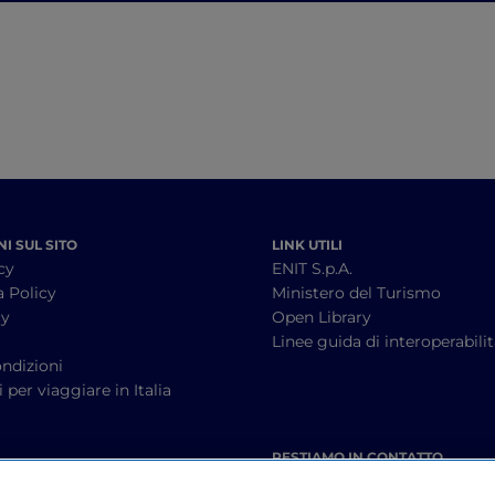
sull’Etna
I SUL SITO
LINK UTILI
cy
ENIT S.p.A.
a Policy
Ministero del Turismo
cy
Open Library
à
Linee guida di interoperabili
ndizioni
 per viaggiare in Italia
RESTIAMO IN CONTATTO