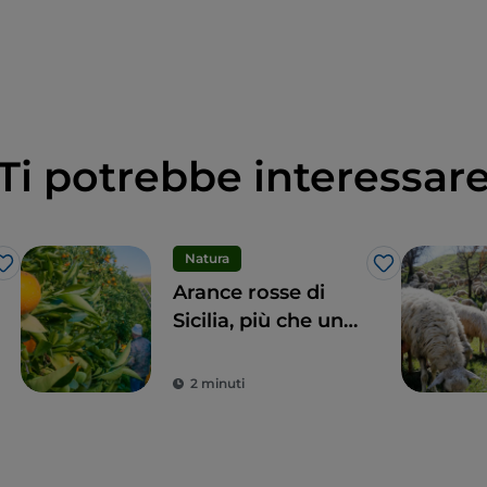
Ti potrebbe interessar
Natura
Like
Like
Arance rosse di
Sicilia, più che un
frutto una delizia
2 minuti