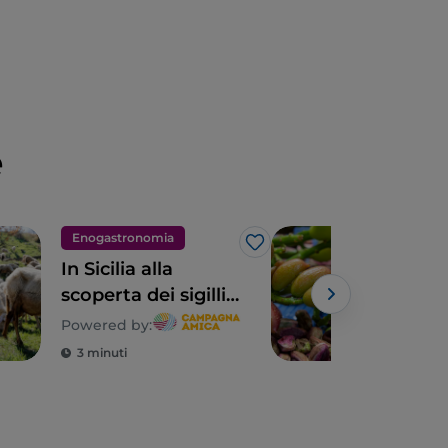
e
Enogastronomia
Eno
Like
In Sicilia alla
La r
scoperta dei sigilli
attr
della biodiversità
di 
Powered by:
contadina
3 minuti
3 m