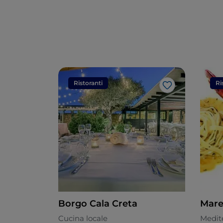
Ristoranti
Ri
Like
Borgo Cala Creta
Mare
Cucina locale
Medit