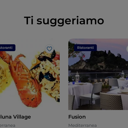
Ti suggeriamo
storanti
Ristoranti
Like
luna Village
Fusion
erranea
Mediterranea