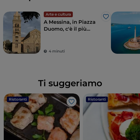
Arte e cultura
Like
A Messina, in Piazza
Duomo, c'è il più
grande e complesso
orologio astronomico
del mondo
4 minuti
Ti suggeriamo
Ristoranti
Ristoranti
Like