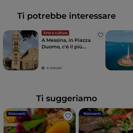
Ti potrebbe interessare
Arte e cultura
Like
A Messina, in Piazza
Duomo, c'è il più
grande e complesso
orologio astronomico
del mondo
4 minuti
Ti suggeriamo
Ristoranti
Ristoranti
Like