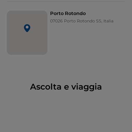
urbano è un chiaro e nostalgico riferimento a
Venezia, città d’origine dei conti. Non a caso la piazza
Porto Rotondo
su cui gravitano gli edifici si chiama S. Marco. Tra
07026 Porto Rotondo SS, Italia
luxury hotel e fastose residenze, a Porto Rotondo si
muovono anche oggi
volti del jet set
internazionale
a cui si mischiano turisti in cerca di relax sulle
spiagge magnifiche della Costa Smeralda.
Ascolta e viaggia