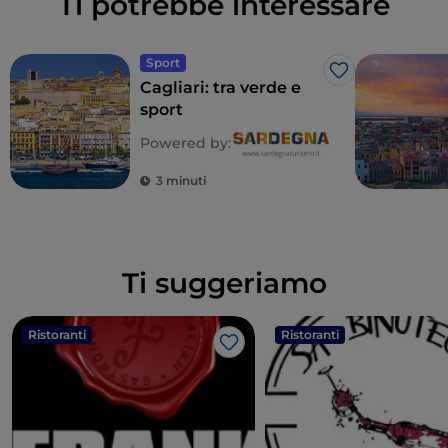
Ti potrebbe interessare
Sport
Like
Cagliari: tra verde e
sport
Powered by:
3 minuti
Ti suggeriamo
Ristoranti
Ristoranti
Like