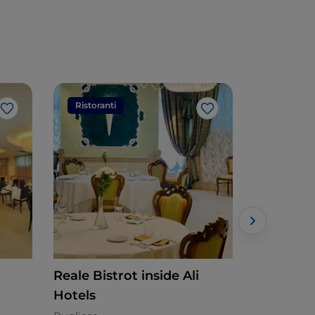
Ristoranti
Ristorant
Like
Like
Reale Bistrot inside Ali
Sant'Ann
Hotels
Forchett