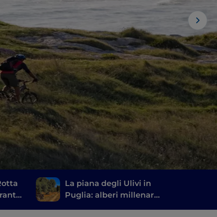
Rotta
La piana degli Ulivi in
tranto
Puglia: alberi millenari
e testimonianze