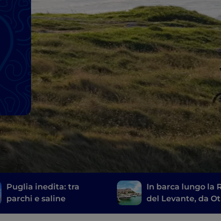
Puglia inedita: tra
In barca lungo la 
parchi e saline
del Levante, da O
a Rodi Garganico