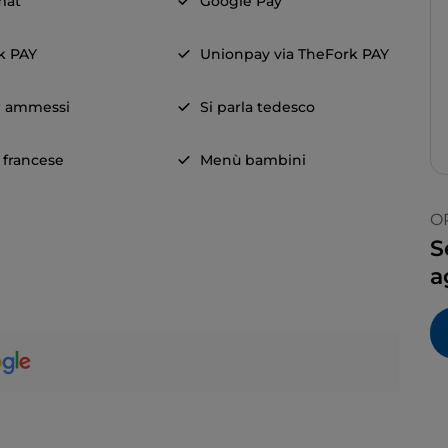
mat
Google Pay
k PAY
Unionpay via TheFork PAY
i ammessi
Si parla tedesco
a francese
Menù bambini
O
S
a