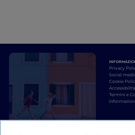
INFORMAZION
Privacy Poli
Social medi
Cookie Poli
Accessibilit
Termini e Co
Informazioni