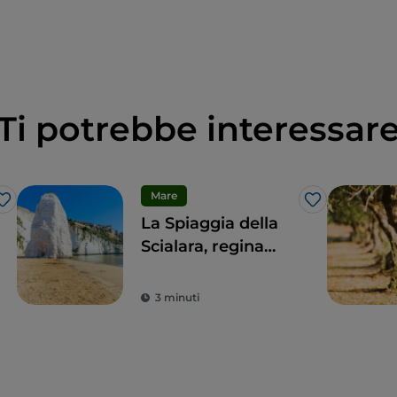
Ti potrebbe interessar
Mare
Like
Like
La Spiaggia della
Scialara, regina
della costa
garganica
3 minuti