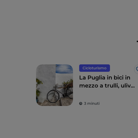
Cicloturismo
La Puglia in bici in
mezzo a trulli, ulivi
e borghi gioiello
3 minuti