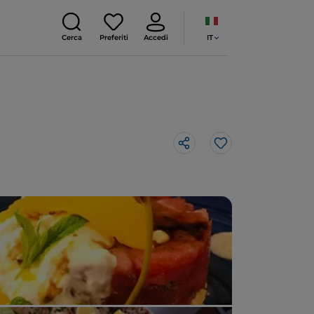
IT
Cerca
Preferiti
Accedi
Like