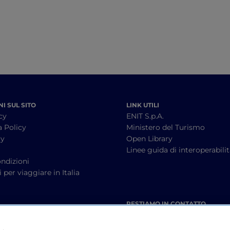
I SUL SITO
LINK UTILI
cy
ENIT S.p.A.
a Policy
Ministero del Turismo
cy
Open Library
à
Linee guida di interoperabili
ndizioni
 per viaggiare in Italia
RESTIAMO IN CONTATTO