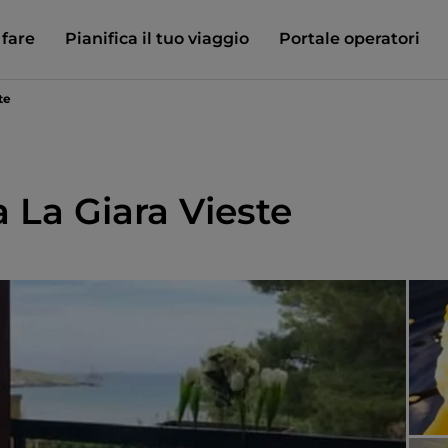
 fare
Pianifica il tuo viaggio
Portale operatori
te
a La Giara Vieste