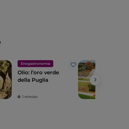
e
Enogastronomia
Meta
Like
Olio: l’oro verde
Pugl
della Puglia
mer
aut
1 minuto
2 m