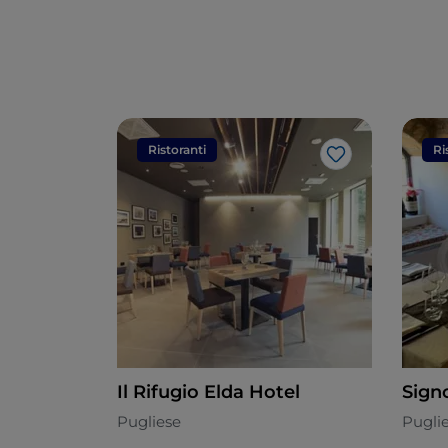
Ristoranti
Ri
Like
Il Rifugio Elda Hotel
Sign
Pugliese
Pugli