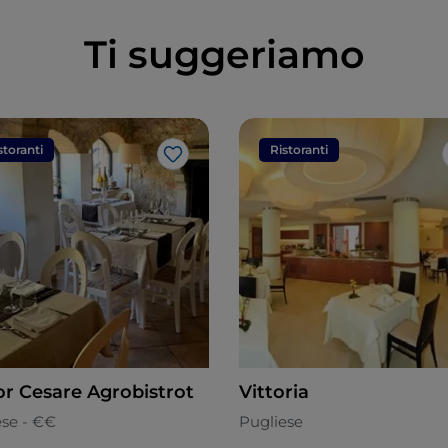
Ti suggeriamo
storanti
Ristoranti
Like
or Cesare Agrobistrot
Vittoria
ese - €€
Pugliese