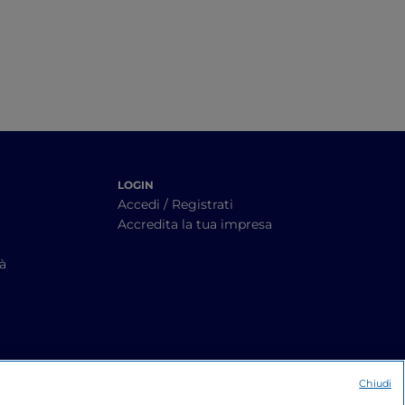
storiche
LOGIN
Accedi / Registrati
Accredita la tua impresa
tà
Chiudi