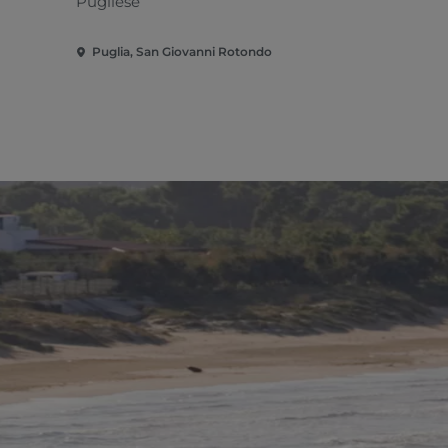
Pugliese
Cucina loca
Puglia, San Giovanni Rotondo
Puglia, San