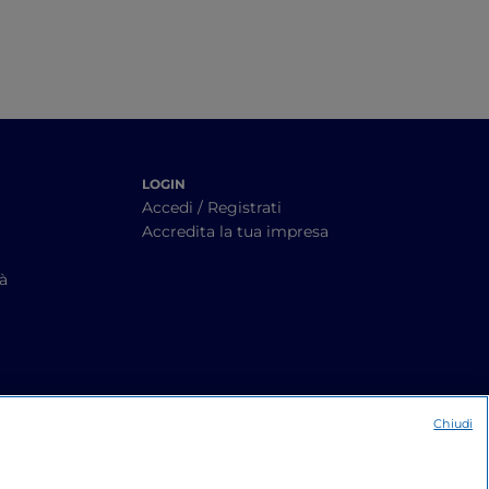
LOGIN
Accedi / Registrati
Accredita la tua impresa
tà
Chiudi