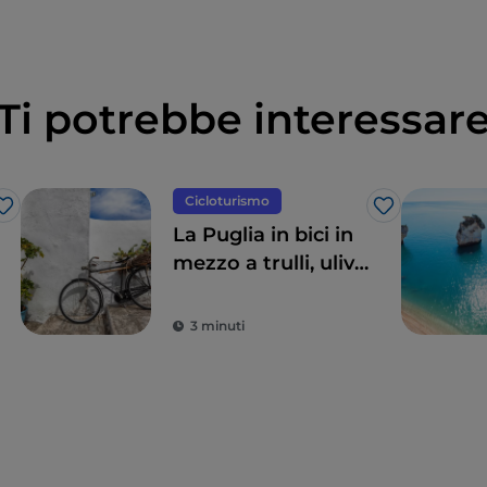
Ti potrebbe interessar
Cicloturismo
Like
Like
La Puglia in bici in
mezzo a trulli, ulivi
e borghi gioiello
3 minuti