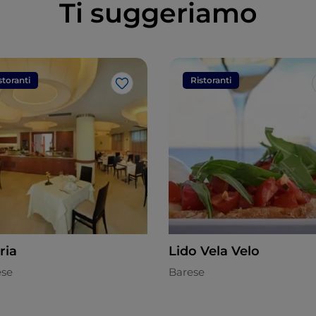
Ti suggeriamo
storanti
Ristoranti
Like
ria
Lido Vela Velo
ese
Barese