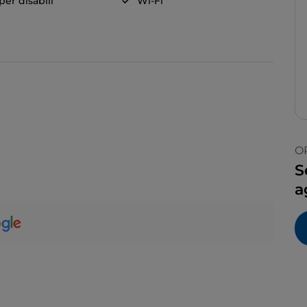
er disabili
Wi-Fi
O
S
a