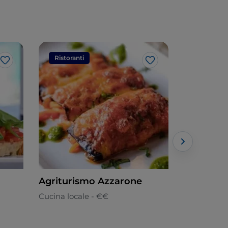
Ristoranti
Ristorant
Like
Like
Agriturismo Azzarone
Il Melogr
Cucina locale - €€
Italiana