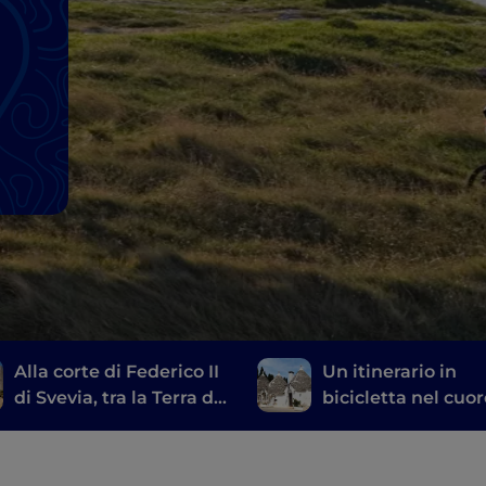
Alla corte di Federico II
Un itinerario in
di Svevia, tra la Terra di
bicicletta nel cuo
Bari e Castel del Monte
della Puglia, da O
a Alberobello