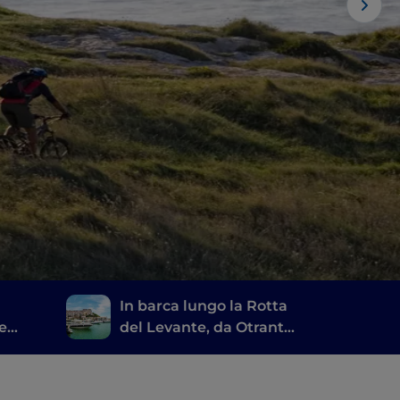
In barca lungo la Rotta
re
del Levante, da Otranto
stuni
a Rodi Garganico