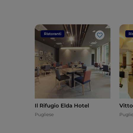
Ristoranti
Ri
Like
Il Rifugio Elda Hotel
Vitto
Pugliese
Pugli