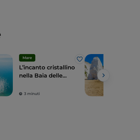
e
Mare
Mar
Like
L’incanto cristallino
La S
nella Baia delle
Scia
Zagare sul
dell
Gargano
gar
3 minuti
3 m