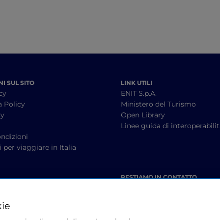
I SUL SITO
LINK UTILI
cy
ENIT S.p.A.
a Policy
Ministero del Turismo
cy
Open Library
à
Linee guida di interoperabili
ndizioni
 per viaggiare in Italia
RESTIAMO IN CONTATTO
kie