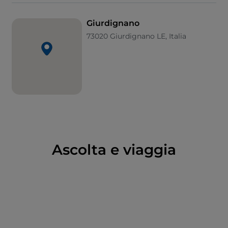
allestito in piazza, si riuniscono i devoti che
impersonano i santi guidati da San Giuseppe che dà
Giurdignano
il via al convivio.
73020 Giurdignano LE, Italia
Ascolta e viaggia