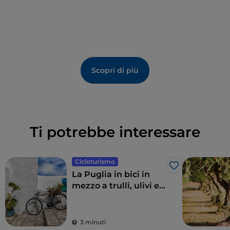
Scopri di più
Ti potrebbe interessare
Cicloturismo
Like
La Puglia in bici in
mezzo a trulli, ulivi e
borghi gioiello
3 minuti