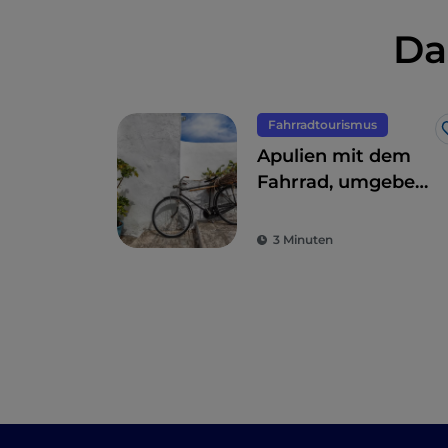
Da
Fahrradtourismus
Apulien mit dem
Fahrrad, umgeben
von Trulli,
Olivenbäumen und
3 Minuten
schmucken
Dörfern