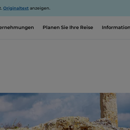
t.
Originaltext
anzeigen.
ernehmungen
Planen Sie Ihre Reise
Informatio