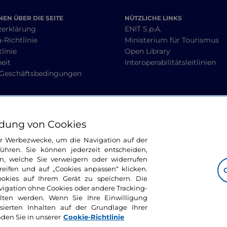
EN ÜBER DIE SEITE
NÜTZLICHE LINKS
zerklärung
ENIT S.p.A.
-Richtlinie
Ministerium für Tourismus
linie
Open Library
heit
Interoperabilitätsleitlinien
 Geschäftsbedingungen
BLEIBEN WIR IN KONTAKT
dung von Cookies
ür Werbezwecke, um die Navigation auf der
ühren. Sie können jederzeit entscheiden,
n, welche Sie verweigern oder widerrufen
ifen und auf „Cookies anpassen“ klicken.
ookies auf Ihrem Gerät zu speichern. Die
avigation ohne Cookies oder andere Tracking-
alten werden. Wenn Sie Ihre Einwilligung
sierten Inhalten auf der Grundlage Ihrer
nden Sie in unserer
Cookie-Richtlinie