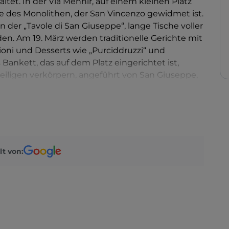
tet. In der Via Menhir, auf einem kleinen Platz
te des Monolithen, der San Vincenzo gewidmet ist.
n der „Tavole di San Giuseppe“, lange Tische voller
n. Am 19. März werden traditionelle Gerichte mit
ioni und Desserts wie „Purciddruzzi“ und
 Bankett, das auf dem Platz eingerichtet ist,
eiligen verkörpern, angeführt von San Giuseppe,
lt von: