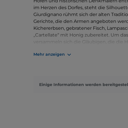
Höfen und historischen Denkmälern entfal
im Herzen des Dorfes, steht die Silhouet
Giurdignano rühmt sich der alten Traditio
Gerichte, die den Armen angeboten werde
Kichererbsen, gebratener Fisch, Lampasc
„Cartellate“ mit Honig zubereitet. Um das
versammeln sich die Gläubigen, die die H
der das Festmahl eröffnet.
Mehr anzeigen
Einige Informationen werden bereitgestel