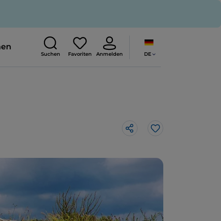
nen
DE
Suchen
Favoriten
Anmelden
Like