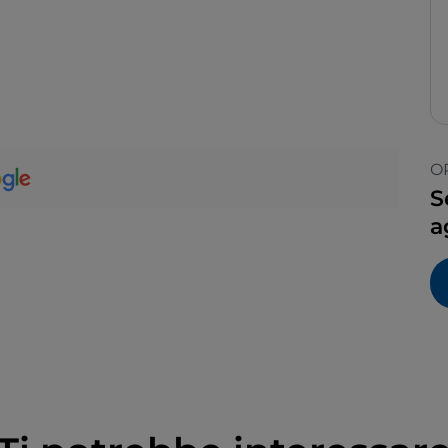
O
S
a