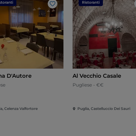
storanti
Ristoranti
Like
na D'Autore
Al Vecchio Casale
ese
Pugliese - €€
a, Celenza Valfortore
Puglia, Castelluccio Dei Sauri