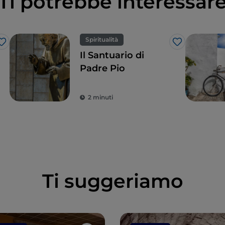
Ti potrebbe interessar
Spiritualità
Like
Like
Il Santuario di
Padre Pio
2 minuti
Ti suggeriamo