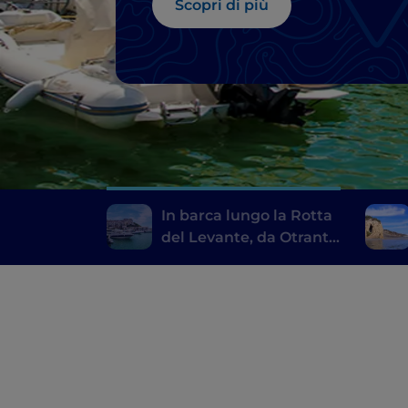
Scopri di più
In barca lungo la Rotta
del Levante, da Otranto
a Rodi Garganico