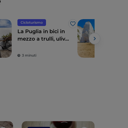
e
Cicloturismo
Mar
Like
La Puglia in bici in
La S
mezzo a trulli, ulivi
Scia
e borghi gioiello
dell
gar
3 minuti
3 m