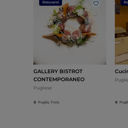
Ristoranti
Ri
Like
GALLERY BISTROT
Cuci
CONTEMPORANEO
Pugli
Pugliese
Puglia, Troia
Pugli