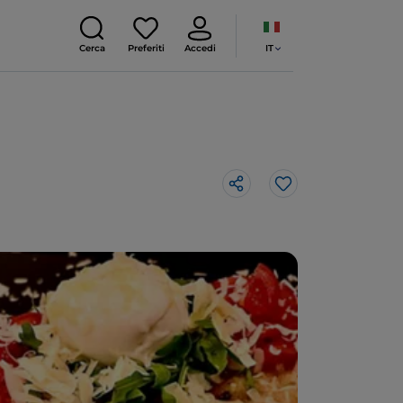
IT
Cerca
Preferiti
Accedi
Like