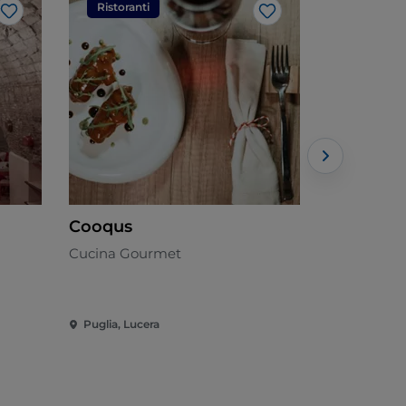
Ristoranti
Ristorant
Like
Like
Cooqus
Ristorant
Cucina Gourmet
Cucina di p
Puglia, Lucera
Puglia, Mar