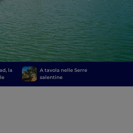
ad, la
A tavola nelle Serre
le
salentine