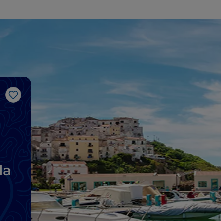
Like
da