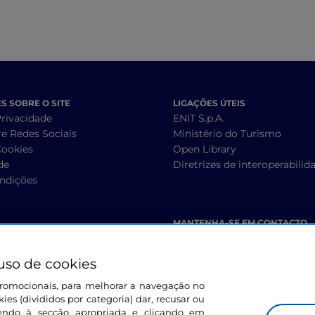
 SOBRE O SITE
LIGAÇÕES ÚTEIS
Privacidade
ENIT S.p.A.
re Redes Sociais
Ministério do Turismo
Cookies
Open Library
de
Diretrizes de interoperabilid
ndições
MANTENHA-SE EM CONTACTO
uso de cookies
s promocionais, para melhorar a navegação no
ies (divididos por categoria) dar, recusar ou
endo à secção apropriada e clicando em