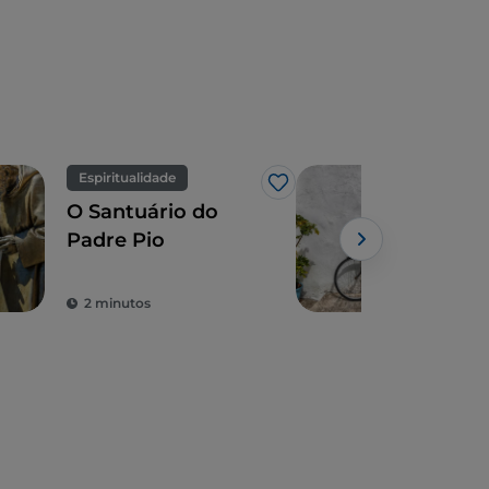
Espiritualidade
Cicl
Gosto
O Santuário do
A A
Padre Pio
bici
trul
alde
2 minutos
3 m