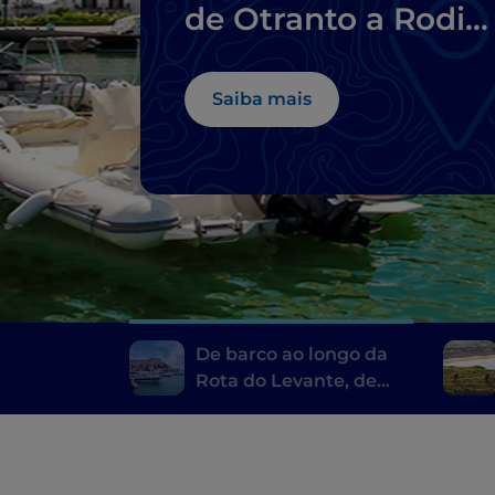
de Otranto a Rodi
Garganico
Saiba mais
De barco ao longo da
Rota do Levante, de
Otranto a Rodi
Garganico