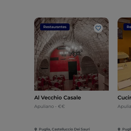
Restaurantes
Re
Gosto
Al Vecchio Casale
Cuci
Apuliano - €€
Apuli
Puglia, Castelluccio Dei Sauri
Pugli