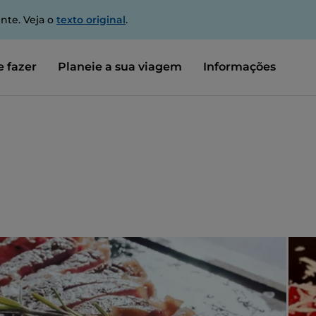
nte. Veja o
texto original
.
 fazer
Planeie a sua viagem
Informações