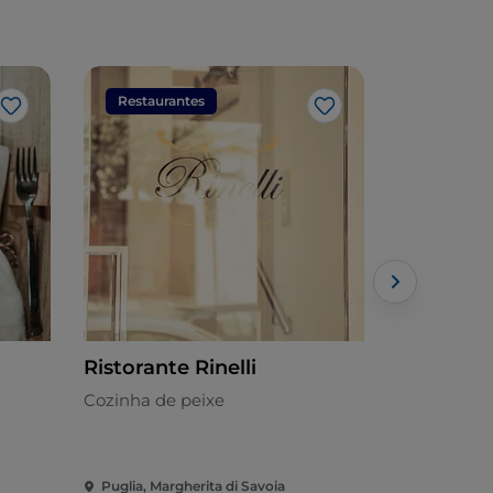
Restaurantes
Restaura
Gosto
Gosto
Ristorante Rinelli
panini di
Cozinha de peixe
Apuliano -
Puglia, Margherita di Savoia
Puglia, Pesc