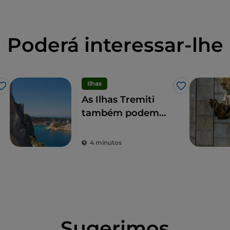
Poderá interessar-lhe
Ilhas
Gosto
Gosto
As Ilhas Tremiti
também podem
ser visitadas no
inverno, entre a
4 minutos
pesca e os passeios
de caiaque
Sugerimos