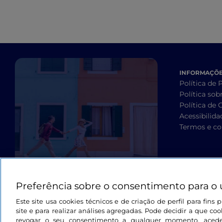
INFORMAÇÕES
Política de 
Política sob
Política de 
Acessibilida
Termos e co
Preferência sobre o consentimento para o 
Este site usa cookies técnicos e de criação de perfil para fin
site e para realizar análises agregadas. Pode decidir a que cook
revogar o seu consentimento a qualquer momento, aced