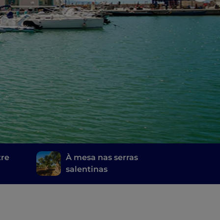
tre
À mesa nas serras
salentinas