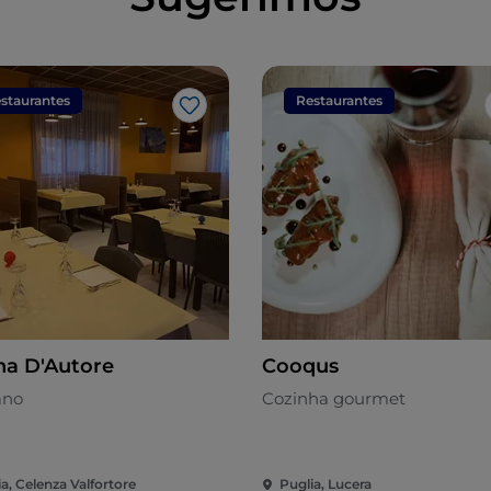
staurantes
Restaurantes
Gosto
na D'Autore
Cooqus
ano
Cozinha gourmet
a, Celenza Valfortore
Puglia, Lucera