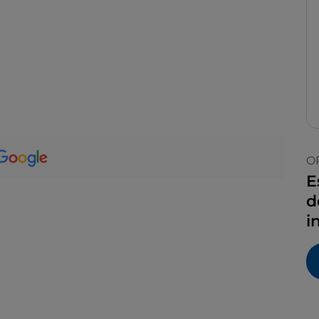
O
E
d
i