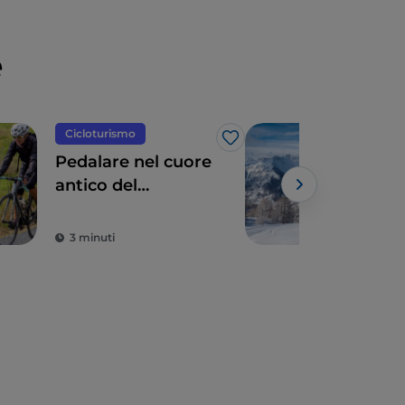
e
Cicloturismo
Mon
Like
Pedalare nel cuore
Sull
antico del
Vial
Piemonte
Bar
3 minuti
4 m