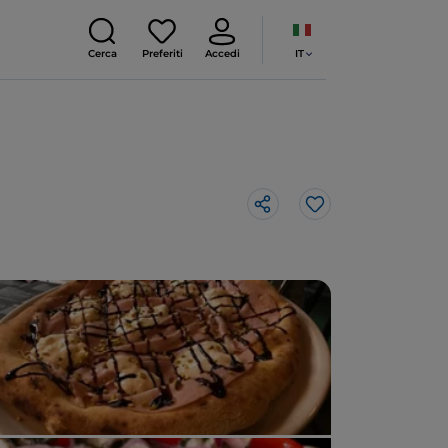
IT
Cerca
Preferiti
Accedi
Like