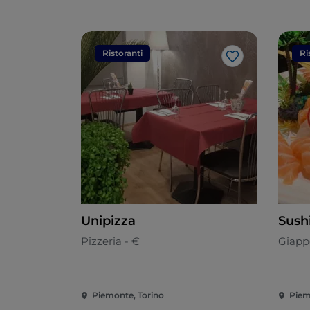
Ristoranti
Ri
Like
Unipizza
Sush
Pizzeria - €
Giapp
Piemonte, Torino
Piem