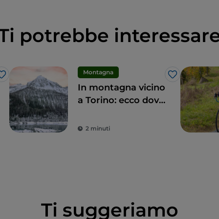
Ti potrebbe interessar
Montagna
Like
Like
In montagna vicino
a Torino: ecco dove
andare
2 minuti
Ti suggeriamo