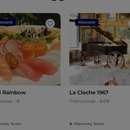
storanti
Ristoranti
Like
i Rainbow
La Cloche 1967
onese - €
Piemontese - €€€
onte, Torino
Piemonte, Torino