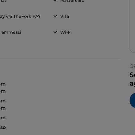
mat
Mastercard
ay via TheFork PAY
Visa
i ammessi
Wi-Fi
O
S
a
 pm
 pm
 pm
 pm
 pm
so