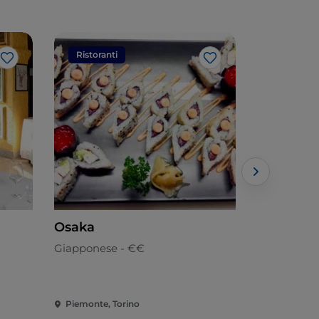
Ristoranti
Ristorant
Like
Like
Osaka
Koya Sus
Restaura
Giapponese - €€
Giapponese
Piemonte, Torino
Piemonte, 