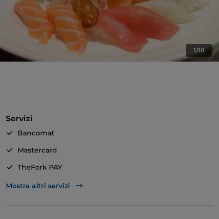
1/10
Servizi
Bancomat
Mastercard
TheFork PAY
Unionpay via TheFork PAY
Mostra altri servizi
Visa
Accesso disabili