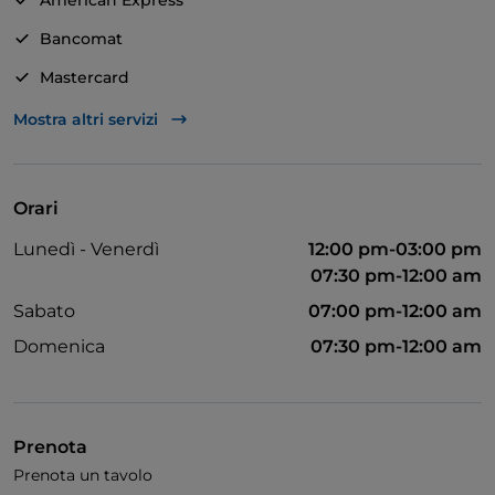
American Express
Bancomat
STILE CURATO - Il locale, accogliente e arredato in
stile moderno, si presenta spazioso e luminoso. Il
Mastercard
personale offre a tutti gli ospiti un servizio rapido e
Visa
Mostra altri servizi
attento.
Accesso disabili
Animali ammessi
Orari
Bagno per disabili
Lunedì - Venerdì
12:00 pm-03:00 pm
Si parla inglese
07:30 pm-12:00 am
Partite di Calcio
Sabato
07:00 pm-12:00 am
Domenica
07:30 pm-12:00 am
Wi-Fi
Prenota
Prenota un tavolo