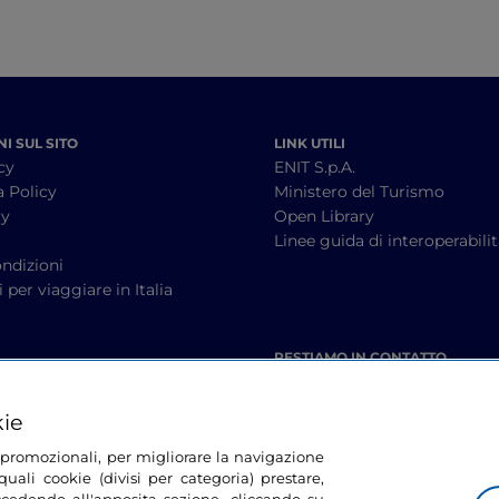
I SUL SITO
LINK UTILI
cy
ENIT S.p.A.
a Policy
Ministero del Turismo
cy
Open Library
à
Linee guida di interoperabili
ndizioni
 per viaggiare in Italia
RESTIAMO IN CONTATTO
kie
tà promozionali, per migliorare la navigazione
uali cookie (divisi per categoria) prestare,