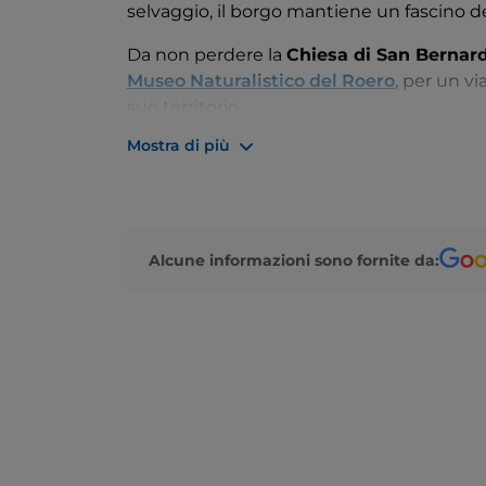
selvaggio, il borgo mantiene un fascino de
Da non perdere la
Chiesa di San Bernar
Museo Naturalistico del Roero
, per un vi
suo territorio.
Mostra di più
Seduti a tavola, gustate le delizie della c
ma anche di pesche e
pere madernassa
accompagnato da un calice di
Roero Arn
Alcune informazioni sono fornite da: