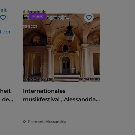
Musik
Like
Like
heit
Internationales
 der
musikfestival „Alessandria
barocca e non solo"
 und
Piemont, Alessandria