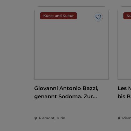
Kunst und Kultur
Ku
Like
Giovanni Antonio Bazzi,
Les 
genannt Sodoma. Zur
bis 
Eroberung der Renaissance
Piemont, Turin
Piem