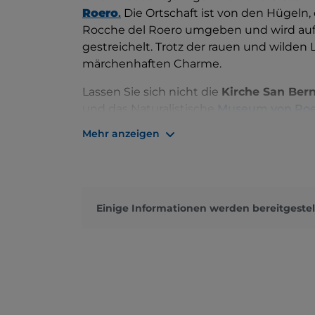
Roero
.
Die Ortschaft ist von den Hügeln
Rocche del Roero umgeben und wird auf 
gestreichelt. Trotz der rauen und wilden 
märchenhaften Charme.
Lassen Sie sich nicht die
Kirche San Ber
und das Naturalistische
Museum von Roe
die Geschichte von Vezza d'Alba und s
Mehr anzeigen
Bei Tisch können Sie die Köstlichkeiten d
auf
Trüffeln
aber auch auf Pfirsichen un
des Roero, basiert. All dies in Begleitung
Weißweine des Piemont.
Einige Informationen werden bereitgestel