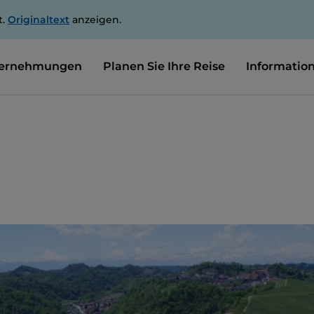
t.
Originaltext
anzeigen.
ernehmungen
Planen Sie Ihre Reise
Informatio