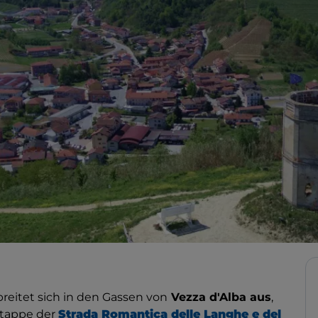
reitet sich in den Gassen von
Vezza d'Alba aus
,
Etappe der
Strada Romantica delle Langhe e del