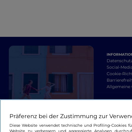
INFORMATION
Datenschut
Social-Media
Cookie-Richt
Barrierefrei
Allgemeine
Präferenz bei der Zustimmung zur Verwen
Diese Website verwendet technische und Profiling-Cookies f
Website zu verbessern und aggregierte Analysen durchzuf