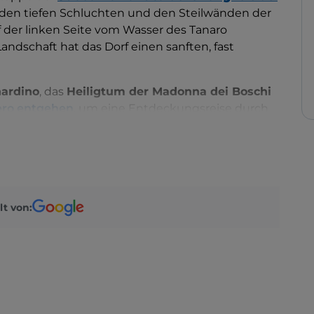
, den tiefen Schluchten und den Steilwänden der
der linken Seite vom Wasser des Tanaro
Landschaft hat das Dorf einen sanften, fast
nardino
, das
Heiligtum der Madonna dei Boschi
ro entgehen
, um eine Entdeckungsreise durch
einer Umgebung zu unternehmen.
er traditionellen Küche genießen, die natürlich
d
Madernassa-Birnen
, der einheimischen Sorte
 eines Glases
Roero Arneis
, einem der besten
lt von: