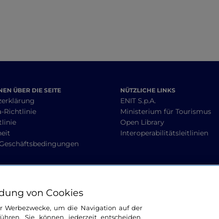
EN ÜBER DIE SEITE
NÜTZLICHE LINKS
zerklärung
ENIT S.p.A.
-Richtlinie
Ministerium für Tourismus
linie
Open Library
heit
Interoperabilitätsleitlinien
 Geschäftsbedingungen
BLEIBEN WIR IN KONTAKT
dung von Cookies
ür Werbezwecke, um die Navigation auf der
ühren. Sie können jederzeit entscheiden,