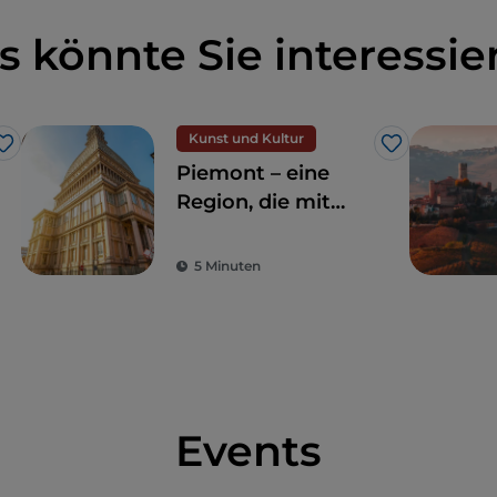
s könnte Sie interessie
Kunst und Kultur
Like
Like
Piemont – eine
Region, die mit
Natur und
Geschichte
5 Minuten
verzaubert
Events