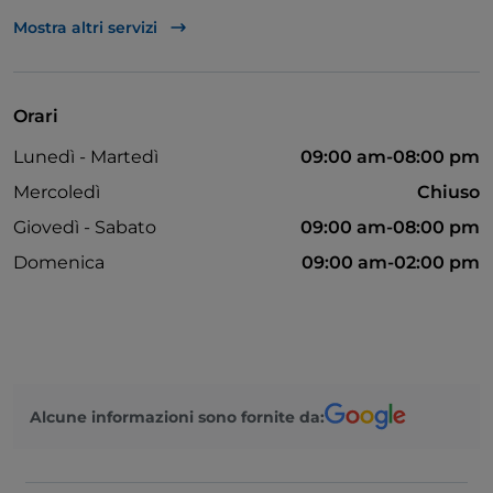
Asporto
Mostra altri servizi
Bancomat
Si parla inglese
Orari
Mastercard
Lunedì - Martedì
09:00 am-08:00 pm
Tavoli all'aperto
Mercoledì
Chiuso
Wi-Fi
Giovedì - Sabato
09:00 am-08:00 pm
Visa
Domenica
09:00 am-02:00 pm
Alcune informazioni sono fornite da: