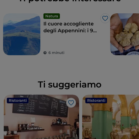
Natura
Like
Il cuore accogliente
degli Appennini: i 9
comuni delle Alte
Marche
6 minuti
Ti suggeriamo
Ristoranti
Ristoranti
Like