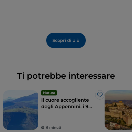
Scopri di più
Ti potrebbe interessare
Natura
Like
Il cuore accogliente
degli Appennini: i 9
comuni delle Alte
Marche
6 minuti