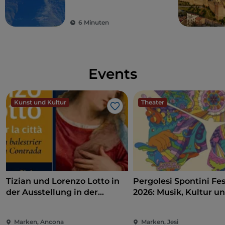
Hohen Marken
6 Minuten
Events
Kunst und Kultur
Theater
Like
Tizian und Lorenzo Lotto in
Pergolesi Spontini Fes
der Ausstellung in der
2026: Musik, Kultur u
Pinakothek von Ancona
Unterhaltung im Herz
Marken
Marken, Ancona
Marken, Jesi