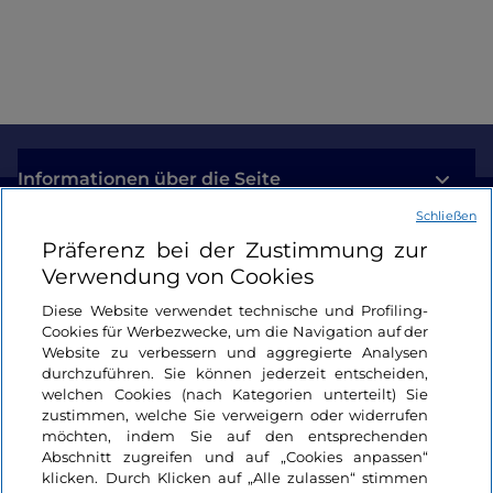
Informationen über die Seite
Schließen
Nützliche Links
Präferenz bei der Zustimmung zur
Verwendung von Cookies
Login
Diese Website verwendet technische und Profiling-
Cookies für Werbezwecke, um die Navigation auf der
Bleiben wir in Kontakt
Website zu verbessern und aggregierte Analysen
durchzuführen. Sie können jederzeit entscheiden,
welchen Cookies (nach Kategorien unterteilt) Sie
zustimmen, welche Sie verweigern oder widerrufen
möchten, indem Sie auf den entsprechenden
Abschnitt zugreifen und auf „Cookies anpassen“
klicken. Durch Klicken auf „Alle zulassen“ stimmen