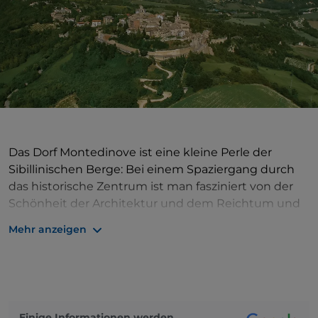
Das Dorf Montedinove ist eine kleine Perle der
Sibillinischen Berge: Bei einem Spaziergang durch
das historische Zentrum ist man fasziniert von der
Schönheit der Architektur und dem Reichtum und
der Feinheit der künstlerischen und
Mehr anzeigen
architektonischen Details. Das auf einem Hügel
gelegene Dorf ist noch immer mit dem Boden und
seinen alten Traditionen verbunden. Das Symbol
dieser Verbundenheit mit dem Gebiet, in dem es
sich befindet, ist das kulinarische Produkt, das es am
Einige Informationen werden