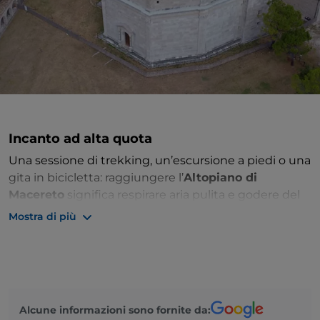
Incanto ad alta quota
Una sessione di trekking, un’escursione a piedi o una
gita in bicicletta: raggiungere l’
Altopiano di
Macereto
significa respirare aria pulita e godere del
paesaggio incontaminato nella bellezza del silenzio.
Mostra di più
Situato nel
Parco Nazionale dei Monti Sibillini
, in
località Cupi, nella provincia di
Macerata
, questo
magnifico Altopiano è il punto di partenza e di arrivo
di splendidi itinerari. Intorno a voi, pascoli e natura a
perdita d’occhio: lo scenario di un paesaggio brullo,
Alcune informazioni sono fornite da: