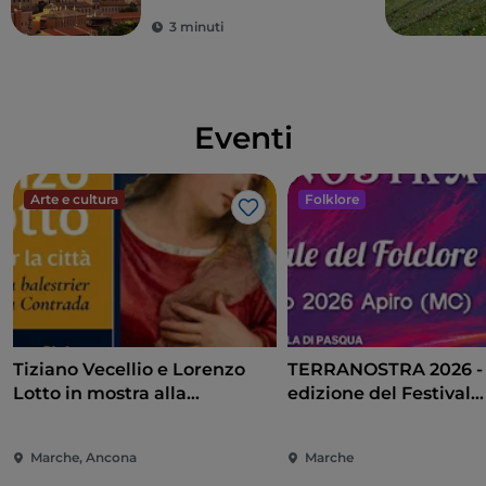
3 minuti
Eventi
Arte e cultura
Folklore
Like
Tiziano Vecellio e Lorenzo
TERRANOSTRA 2026 - 
Lotto in mostra alla
edizione del Festival
Pinacoteca di Ancona
Internazionale del Fol
Apiro
Marche, Ancona
Marche