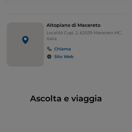
senza spazio e tempo, dalle forme morbide
dell’appennino umbro-marchigiano.
Raggiungendo questa oasi naturale, è d’obbligo fare
Altopiano di Macereto
tappa allo splendido
Santuario di Macereto
, un
Località Cupi, 2, 62039 Macereto MC,
complesso religioso rinascimentale situato a 1000
Italia
metri di altezza e risalente al 1528. La struttura del
Chiama
Santuario ospita la
Chiesa
, la
Casa dei Pellegrini
, la
Casa del Corpo di Guardia
Sito Web
e il
Palazzo delle Guaite
.
Ascolta e viaggia