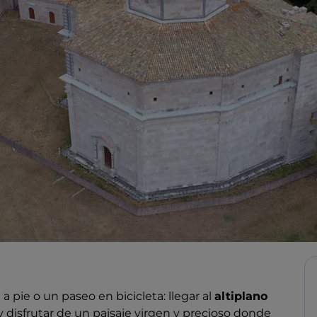
 pie o un paseo en bicicleta: llegar al
altiplano
y disfrutar de un paisaje virgen y precioso donde