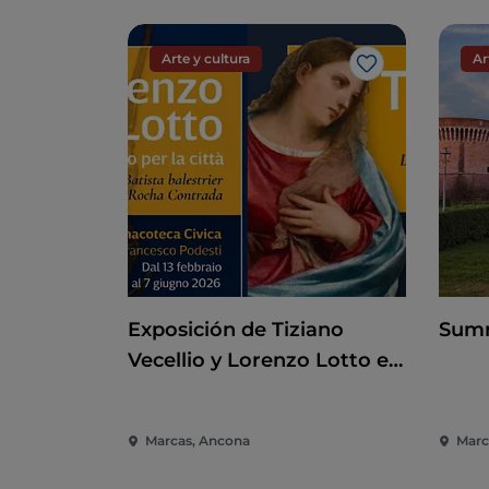
Arte y cultura
Ar
Me gusta
Exposición de Tiziano
Summ
Vecellio y Lorenzo Lotto en
la Pinacoteca de Ancona
Marcas, Ancona
March