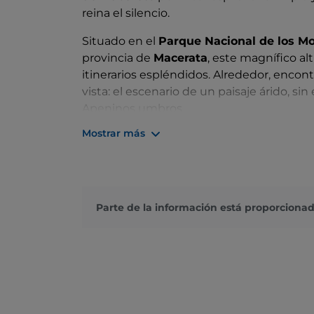
reina el silencio.
Situado en el
Parque Nacional de los Mo
provincia de
Macerata
, este magnífico al
itinerarios espléndidos. Alrededor, encont
vista: el escenario de un paisaje árido, si
Apeninos umbros.
Mostrar más
Al llegar a este oasis natural, es obligat
Macereto
, un complejo religioso renacen
de 1528. El santuario alberga la
iglesia
, la
Guardia
y el
Palazzo delle Guaite
.
Parte de la información está proporcionad