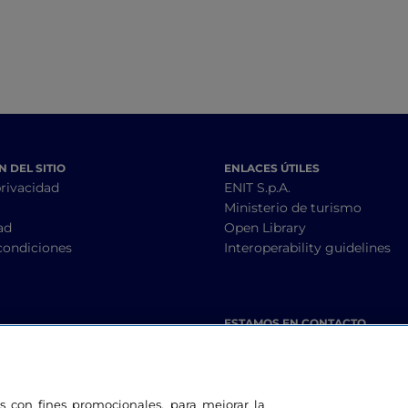
 DEL SITIO
ENLACES ÚTILES
privacidad
ENIT S.p.A.
Ministerio de turismo
ad
Open Library
condiciones
Interoperability guidelines
ESTAMOS EN CONTACTO
les con fines promocionales, para mejorar la