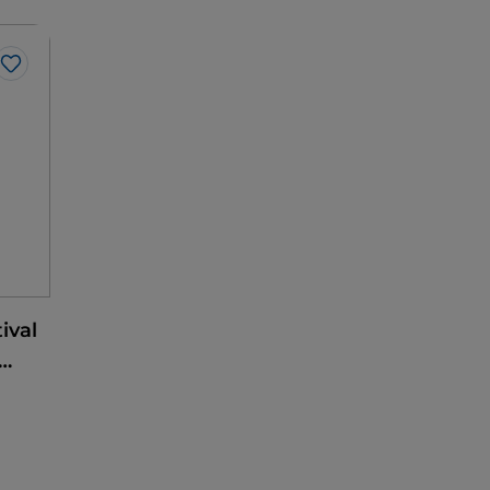
Me gusta
ival
azón