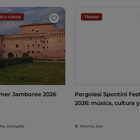
te y cultura
Theater
Me gusta
er Jamboree 2026
Pergolesi Spontini Fest
2026: música, cultura y
espectáculo en el cor
de las Marcas
e, Senigallia
Marche, Jesi