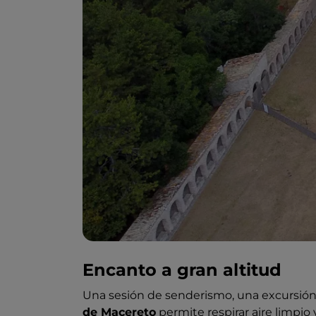
Encanto a gran altitud
Una sesión de senderismo, una excursión a
de Macereto
permite respirar aire limpio 