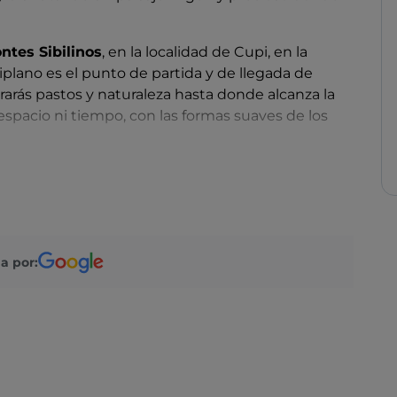
ntes Sibilinos
, en la localidad de Cupi, en la
tiplano es el punto de partida y de llegada de
rarás pastos y naturaleza hasta donde alcanza la
n espacio ni tiempo, con las formas suaves de los
orio hacer una parada en el espléndido
Santuario de
tista situado a 1000 metros de altura y que data
Casa de los Peregrinos
, la
Casa del Cuerpo de
a por: