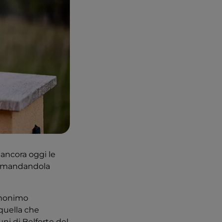
 ancora oggi le
tramandandola
omonimo
 quella che
ni di Belforte del