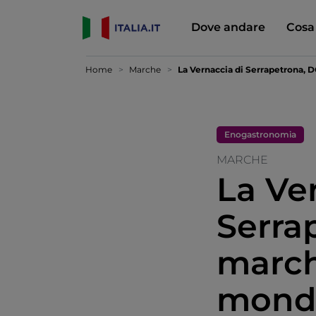
Dove andare
Cosa
Home
Marche
La Vernaccia di Serrapetrona,
Enogastronomia
MARCHE
La Ve
Serra
march
mond