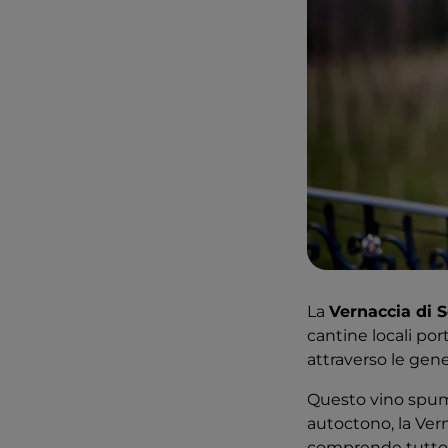
La
Vernaccia di 
cantine locali po
attraverso le gene
Questo vino spum
autoctono, la Vern
comprende tutto i