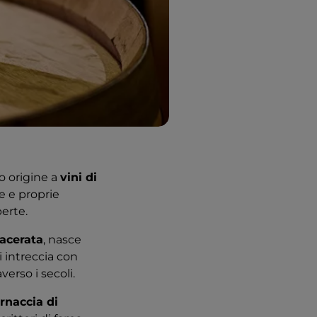
o origine a
vini di
e e proprie
erte.
Macerata
, nasce
i intreccia con
verso i secoli.
rnaccia di