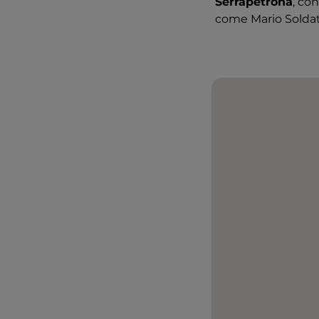
Serrapetrona
, co
come Mario Soldati