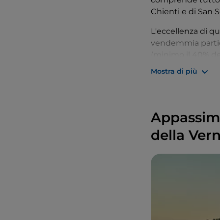
Chienti e di San 
L'eccellenza di q
vendemmia particol
(minimo il 40% de
dall'uva passita v
Mostra di più
volta, diviene vi
terza ed ultima 
sorprendente comp
Appassime
Per questo partic
della Ver
rendendo ancor pi