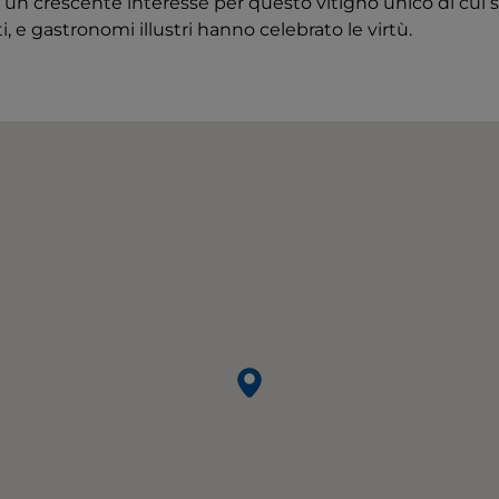
n un crescente interesse per questo vitigno unico di cui sc
, e gastronomi illustri hanno celebrato le virtù.