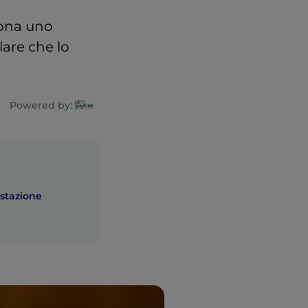
rona uno
are che lo
Powered by:
stazione
a