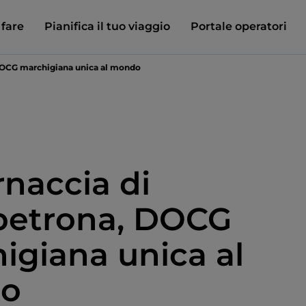
 fare
Pianifica il tuo viaggio
Portale operatori
 DOCG marchigiana unica al mondo
rnaccia di
petrona, DOCG
igiana unica al
o