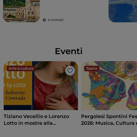
giusta per respirare
l’essenza delle
Marche
4 minuti
Eventi
Arte e cultura
Teatro
Like
Tiziano Vecellio e Lorenzo
Pergolesi Spontini Fes
Lotto in mostra alla
2026: Musica, Cultura 
Pinacoteca di Ancona
Spettacolo nel Cuore 
Marche