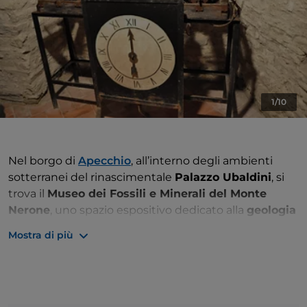
1/10
Nel borgo di
Apecchio
, all’interno degli ambienti
sotterranei del rinascimentale
Palazzo Ubaldini
, si
trova il
Museo dei Fossili e Minerali del Monte
Nerone
, uno spazio espositivo dedicato alla
geologia
e alla
paleontologia
, che racconta la storia naturale
Mostra di più
del territorio attraverso una vasta raccolta di reperti.
Fondato nel
1977
, il museo nasce dalla volontà di
valorizzare le collezioni private di appassionati locali,
collocate in un contesto architettonico affascinante: