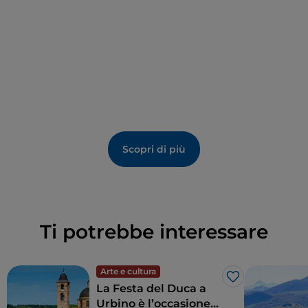
contenuti audio
per persone con disabilità visive o
uditive.
Il museo è aperto al pubblico con orari stagionali e
propone
attività didattiche
,
visite guidate
e
incontri divulgativi
, offrendo un’occasione preziosa
per esplorare la storia geologica del
Monte Nerone
e
scoprire le tracce di vita che risalgono a oltre
200
milioni di anni fa
.
Scopri di più
Ti potrebbe interessare
Arte e cultura
Like
La Festa del Duca a
Urbino è l’occasione