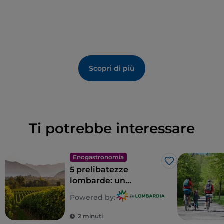
Scopri di più
Ti potrebbe interessare
Enogastronomia
Like
5 prelibatezze
lombarde: un
territorio tutto da
Powered by:
gustare
2 minuti