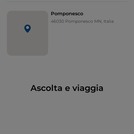
verso il fume. Infne, piccola perla da non perdere è il
Teatro 900, tipico teatrino di paese come ne
Pomponesco
esistevano molti un secolo fa in questa zona, oggi
46030 Pomponesco MN, Italia
rarità da tutelare e valorizzare.
Ascolta e viaggia