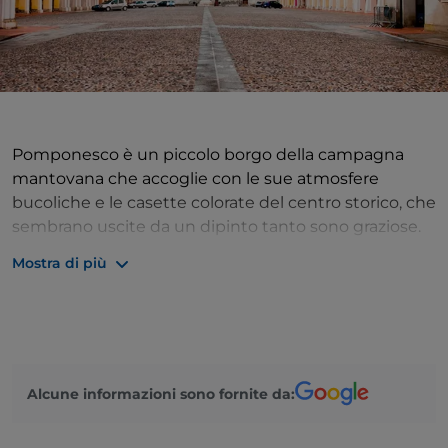
Pomponesco è un piccolo borgo della campagna
mantovana che accoglie con le sue atmosfere
bucoliche e le casette colorate del centro storico, che
sembrano uscite da un dipinto tanto sono graziose.
Qui la vita segue il ritmo tranquillo della campagna e
Mostra di più
la natura è proprio uno degli elementi che più danno
fascino al borgo: da vedere è la riserva naturale della
Garzaia, l’argine maestro, la ciclovia che accompagna
lungo l’argine del Po tra pioppi e voli di garzette.
Quando poi arriviamo in paese, ci lasciamo incantare
Alcune informazioni sono fornite da:
dagli scorci intrisi di bellezza delle strade antiche, dai
portici dove un tempo vivevano i cortigiani e le loro
famiglie, dalla piazzetta che conduce lo sguardo