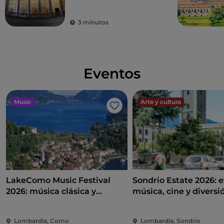
por un príncipe
iluminado
3 minutos
Eventos
Music
Arte y cultura
Me gusta
LakeComo Music Festival
Sondrio Estate 2026: e
2026: música clásica y
música, cine y diversi
contemporánea entre villas y
corazón de la ciudad
jardines en el lago de Como
Lombardía, Como
Lombardía, Sondrio