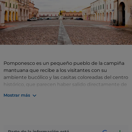
Pomponesco es un pequeño pueblo de la campiña
mantuana que recibe a los visitantes con su
ambiente bucólico y las casitas coloreadas del centro
histórico, que parecen haber salido directamente de
un cuadro, de tan bonitas que son. Aquí, la vida sigue
Mostrar más
el ritmo tranquilo del campo y la naturaleza es uno
de los elementos que dan encanto al pueblo: la
reserva natural de Garzaia, el terraplén del maestro y
el carril bici que le acompaña a lo largo de las orillas
del Po entre álamos y vuelos de garzas son dignos
Parte de la información está