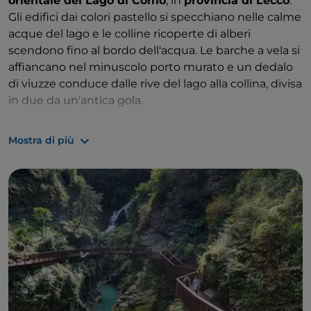
orientale del Lago di Como
, in
provincia di Lecco
.
Gli edifici dai colori pastello si specchiano nelle calme
acque del lago e le colline ricoperte di alberi
scendono fino al bordo dell'acqua. Le barche a vela si
affiancano nel minuscolo porto murato e un dedalo
di viuzze conduce dalle rive del lago alla collina, divisa
in due da un'antica gola.
Bellano è ufficialmente uno dei
Borghi più belli
Mostra di più
d'Italia
ed è stato anche insignito della
Bandiera
Arancione dal Touring Club
Italiano come
riconoscimento della sua eccellenza e qualità
turistica.