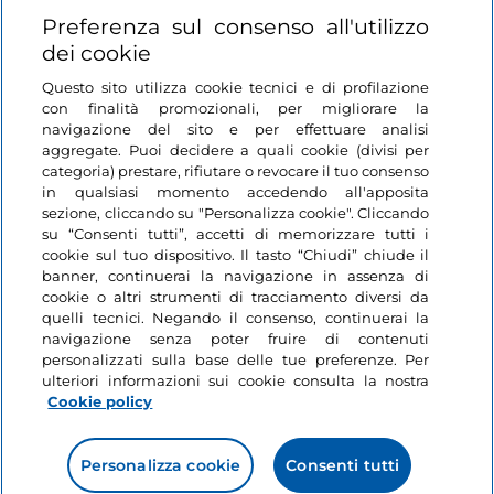
Prima Guerra Mondiale, mobili, telai, marionette e
Login
Preferenza sul consenso all'utilizzo
persino una moderna bicicletta in legno. Il museo è
dei cookie
un'incredibile visione del mondo del legno!
Restiamo in contatto
Oltre a preservare la storia della falegnameria,
il
Questo sito utilizza cookie tecnici e di profilazione
con finalità promozionali, per migliorare la
museo ospita una scuola di falegnameria
dove gli
navigazione del sito e per effettuare analisi
studenti vengono formati alla falegnameria
aggregate. Puoi decidere a quali cookie (divisi per
professionale e alla lavorazione del legno. Tino Sana
categoria) prestare, rifiutare o revocare il tuo consenso
non è più tra noi, ma il suo lavoro e la sua passione
in qualsiasi momento accedendo all'apposita
sezione, cliccando su "Personalizza cookie". Cliccando
per il legno vivono e continuano ad evolversi.
su “Consenti tutti”, accetti di memorizzare tutti i
cookie sul tuo dispositivo. Il tasto “Chiudi” chiude il
Indirizzo: via Papa Giovanni XXIII, 59, Almenno San
banner, continuerai la navigazione in assenza di
Bartolomeo
cookie o altri strumenti di tracciamento diversi da
quelli tecnici. Negando il consenso, continuerai la
A soli 10 km da Almenno san Bartolomeo, sul fiume
navigazione senza poter fruire di contenuti
Brembo, si trova un grazioso luogo che dovreste
personalizzati sulla base delle tue preferenze. Per
ulteriori informazioni sui cookie consulta la nostra
visitare se vi trovate nelle vicinanze.
Il paese di
Cookie policy
Clanezzo ospita due ponti molto diversi tra loro.
Uno molto antico e uno molto nuovo.
Cominciando con il ponte vecchio, questo grazioso
Personalizza cookie
Consenti tutti
ponte in pietra fu costruito da Attone Guiberto,