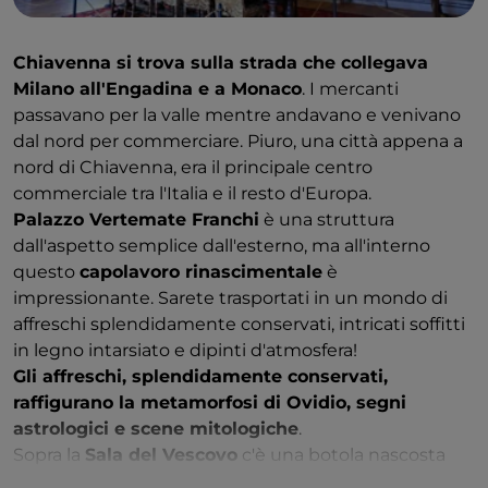
A ridosso del lago, le strette viuzze vi portano
Chiavenna si trova sulla strada che collegava
attraverso antichi archi, passando accanto a
case
Milano all'Engadina e a Monaco
. I mercanti
medievali e a piazze barocche
.
passavano per la valle mentre andavano e venivano
Potrete trovare qui la
chiesa di San Nazzaro e Celso
dal nord per commerciare. Piuro, una città appena a
in Piazza San Giorgio. La facciata in marmo bianco e
nord di Chiavenna, era il principale centro
nero di questa chiesa romanica è molto suggestiva e
commerciale tra l'Italia e il resto d'Europa.
vale la pena dare un'occhiata all'interno per
Palazzo Vertemate Franchi
è una struttura
ammirare gli affreschi, il rosone e la collezione di
dall'aspetto semplice dall'esterno, ma all'interno
opere d'arte del XIV-XVI secolo.
questo
capolavoro rinascimentale
è
Proprio di fronte si trova la
Chiesa di
Santa
Marta
,
impressionante. Sarete trasportati in un mondo di
dove si può ammirare il
gruppo ligneo della pietà
di
affreschi splendidamente conservati, intricati soffitti
Giovanni Angelo Del Maino, raffigurante la
in legno intarsiato e dipinti d'atmosfera!
deposizione.
Gli affreschi, splendidamente conservati,
Per gli amanti del cibo il
risotto al pesce persico
è
raffigurano la metamorfosi di Ovidio, segni
un piatto popolare a Bellano. Vedrete grossi pesci
astrologici e scene mitologiche
.
nuotare nel lago, quindi è un piatto con ingredienti
Sopra la
Sala del Vescovo
c'è una botola nascosta
quanto più possibile locali e km zero!
nel soffitto di legno superbamente intagliato. Si dice