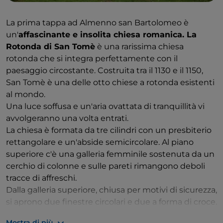
di San Lorenzo
, che ospita il
Museo del Tesoro
e
una serie di importanti manufatti. Da non perdere
La prima tappa ad Almenno san Bartolomeo è
l'enorme
fonte battesimale in pietra di Ollare,
un'
affascinante e insolita chiesa romanica. La
risalente al 1156
.
Rotonda di San Tomè
è una rarissima chiesa
rotonda che si integra perfettamente con il
Un antico e affascinante ponte in pietra attraversa il
paesaggio circostante. Costruita tra il 1130 e il 1150,
fiume Mera con uno splendido scenario di
San Tomè è una delle otto chiese a rotonda esistenti
montagna. Le viste migliori si hanno da un secondo
al mondo.
ponte lungo il fiume, ma prendetevi il tempo di
Una luce soffusa e un'aria ovattata di tranquillità vi
attraversare il ponte di pietra della Mera per vedere le
avvolgeranno una volta entrati.
statue che lo sorvegliano.
La chiesa è formata da tre cilindri con un presbiterio
Dopo aver girovagato per il centro storico, si consiglia
rettangolare e un'abside semicircolare. Al piano
una gita al
Parco archeologico botanico del
superiore c'è una galleria femminile sostenuta da un
Paradiso
. Si trova in posizione elevata, con una
cerchio di colonne e sulle pareti rimangono deboli
splendida vista sulla città e sulla valle.
tracce di affreschi.
Dalla galleria superiore, chiusa per motivi di sicurezza,
I giardini sono costituiti da due colline: il Paradiso e il
si aprono due finestre circolari e due a forma di croce.
Castellaccio, divise da una piccola gola e collegate da
Questa parte della chiesa è assolutamente
una passerella e da sentieri. È una salita un po'
Mostra di più