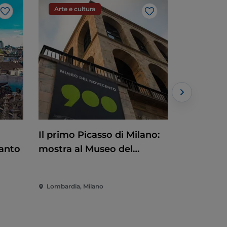
Arte e cultura
Musica
Like
Like
Il primo Picasso di Milano:
Estate al
canto
mostra al Museo del
2026
Novecento tra arte, politica
e impegno internazionale
Lombardia, Milano
Lombardia