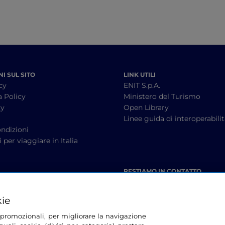
I SUL SITO
LINK UTILI
cy
ENIT S.p.A.
a Policy
Ministero del Turismo
cy
Open Library
à
Linee guida di interoperabili
ndizioni
 per viaggiare in Italia
RESTIAMO IN CONTATTO
kie
tà promozionali, per migliorare la navigazione