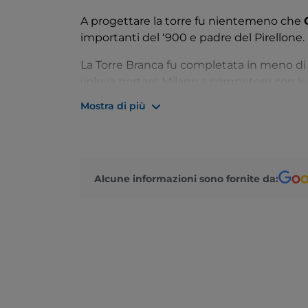
A progettare la torre fu nientemeno che
importanti del ‘900 e padre del Pirellone.
La Torre Branca fu completata in meno di 
voleva portare Milano a competere con le
struttura che all'epoca era ultramoderna. 
Mostra di più
abbandonato e ne fu dichiarata l'inagibilit
La torre è stata “adottata” negli anni 90 d
ristrutturazioni, dal 2002 è nuovamente ag
amplissimi panorami sulla città, previo pa
Alcune informazioni sono fornite da:
presente sulla sommità, ma è stato sostit