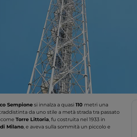
rco Sempione
si innalza a quasi
110
metri una
traddistinta da uno stile a metà strada tra passato
a come
Torre Littoria
, fu costruita nel 1933 in
 di Milano
, e aveva sulla sommità un piccolo e