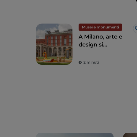
Musei e monumenti
A Milano, arte e
design si
incontrano alla
Triennale
2 minuti