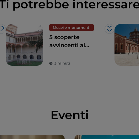
Ti potrebbe interessar
Musei e monumenti
Like
Like
5 scoperte
avvincenti al
Museo Nazionale
Scienza e
3 minuti
Tecnologia
Leonardo da Vinci
di Milano
Eventi