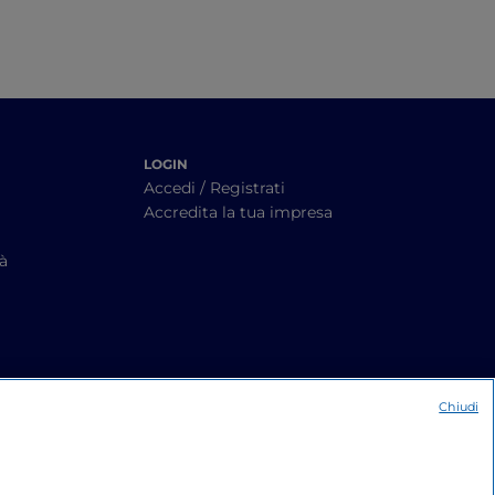
LOGIN
Accedi / Registrati
Accredita la tua impresa
tà
Chiudi