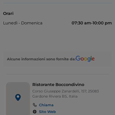
Visa
Accesso disabili
Orari
Animali ammessi
Lunedì - Domenica
07:30 am-10:00 pm
Cocktail
Si parla tedesco
Si parla inglese
Wi-Fi
Alcune informazioni sono fornite da:
Ristorante Boccondivino
Corso Giuseppe Zanardelli, 157, 25083
Gardone Riviera BS, Italia
Chiama
Sito Web