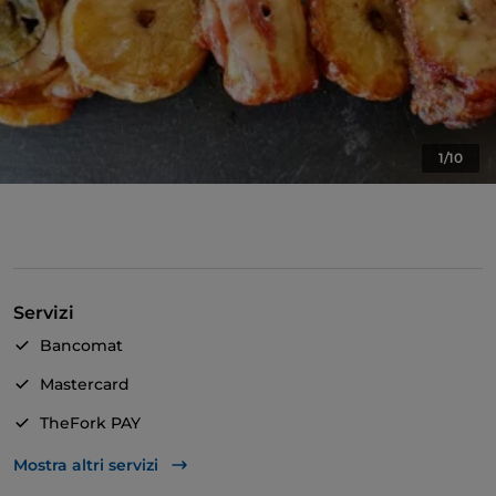
1/10
Servizi
Bancomat
Mastercard
TheFork PAY
Unionpay via TheFork PAY
Mostra altri servizi