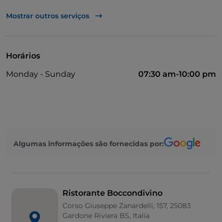
UnionPay via TheFork PAY
Mostrar outros serviços
Visa
Acesso para pessoas com deficiência
Horários
Animais permitidos
Monday - Sunday
07:30 am-10:00 pm
Cocktail
Fala-se alemão
Fala-se inglês
Wi-Fi
Algumas informações são fornecidas por:
Ristorante Boccondivino
Corso Giuseppe Zanardelli, 157, 25083
Gardone Riviera BS, Italia