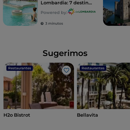
Lombardia: 7 destinos
para uma
Powered by:
desintoxicação total
3 minutos
Sugerimos
Restaurantes
Restaurantes
Gosto
H2o Bistrot
Bellavita