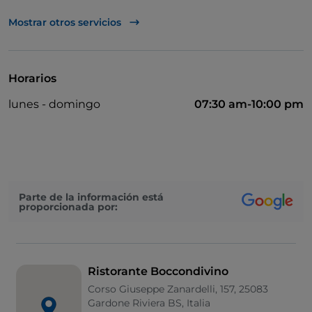
UnionPay via TheFork PAY
Mostrar otros servicios
Visa
Acceso para inválidos
Horarios
Se admiten animales
lunes - domingo
07:30 am-10:00 pm
Cocktail
Se habla alemán
Se habla inglés
Wi-Fi
Parte de la información está
proporcionada por:
Ristorante Boccondivino
Corso Giuseppe Zanardelli, 157, 25083
Gardone Riviera BS, Italia