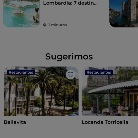
Lombardía: 7 destinos
para un détox total
3 minutos
Sugerimos
Restaurantes
Restaurantes
Me gusta
Bellavita
Locanda Torricella