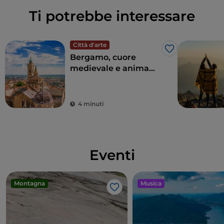
Ti potrebbe interessare
Città d'arte
Like
Bergamo, cuore
medievale e anima
contemporanea
4 minuti
Eventi
Montagna
Musica
Like