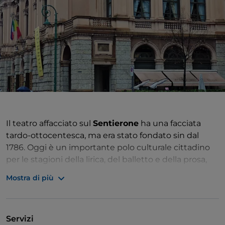
Il teatro affacciato sul
Sentierone
ha una facciata
tardo-ottocentesca, ma era stato fondato sin dal
1786. Oggi è un importante polo culturale cittadino
per le stagioni della lirica, del balletto e della prosa,
oltre che per cicli di eventi musicali come Bergamo
Mostra di più
Jazz.
A ricordare il compositore Donizetti c’è – ma in Città
Alta – anche un
Museo Donizettiano
, originato da
Servizi