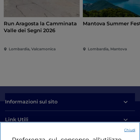
Run Aragosta la Camminata
Mantova Summer Fest
Valle dei Segni 2026
Lombardia, Valcamonica
Lombardia, Mantova
Informazioni sul sito
Link Utili
Chiudi
Login
Preferenza sul consenso all'utilizzo