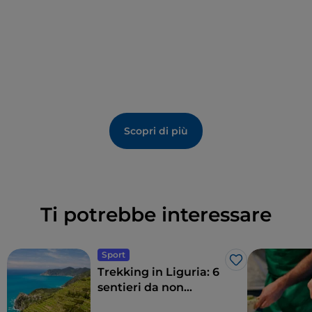
sgorga ai piedi del santuario. Infine, vale la pena
visitare il
Museo della carta di Mele
, testimonianza
della gloriosa storia della
produzione di carta
nella
val Leira iniziata addirittura nel XV secolo. È ospitato
nella
cartiera Piccardo
, fondata nel 1756 e rimasta in
funzione fino al 1985.
Scopri di più
Ti potrebbe interessare
Sport
Like
Trekking in Liguria: 6
sentieri da non
perdere