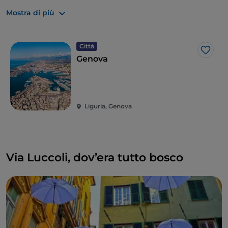
godersi una passeggiata, curiosare tra i negozi e fare
Mostra di più
uno
spuntino
in friggitoria con focaccia o farinata.
Percorrendola tutta da piazza Banchi a piazza
Soziglia, si attraversano i caruggi del centro storico
Città
Like
nei quali deviare per perdersi tra bancarelle di libri e
Genova
dischi usati, negozietti, piccoli bistrot, friggitorie e
botteghe artigiane.
Liguria, Genova
Via Luccoli, dov’era tutto bosco