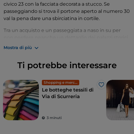
civico 23 con la facciata decorata a stucco. Se
passeggiando si trova il portone aperto al numero 30
val la pena dare una sbirciatina in cortile.
Tra un acquisto e un passeggiata a naso in su per
non perdere neanche un dettaglio dei palazzi storici,
fate sosta nella
storica Cremeria Buonafede
per
Mostra di più
assaggiare la
pànera
, il semifreddo genovese a base
di caffè e panna. A pranzo potete fermarvi in uno dei
Ti potrebbe interessare
bistrot lungo la via per gustare un tagliere di salumi
accompagnato da focaccia calda e un bicchiere di
vino.
Shopping e mercati
Like
Le botteghe tessili di
Dopo pranzo, poco prima di entrare in una bottega
Via di Scurreria
antiquaria per trattare il prezzo di una lampada
antica, è bene passare dal civico 26 per un
promemoria: qui si trova un motto inciso sul marmo
3 minuti
che recita “sumptus censum non superete”.
Tradotto: la spesa non superi l’entrata. La parsimonia