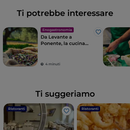
Ti potrebbe interessare
Enogastronomia
Like
Da Levante a
Ponente, la cucina
ligure in 11 tappe
4 minuti
Ti suggeriamo
Ristoranti
Ristoranti
Like