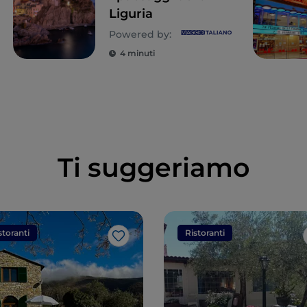
Liguria
Powered by:
4 minuti
Ti suggeriamo
storanti
Ristoranti
Like