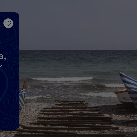
Like
a,
r