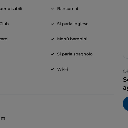
er disabili
Bancomat
 Club
Si parla inglese
card
Menù bambini
Si parla spagnolo
Wi-Fi
O
S
a
 am