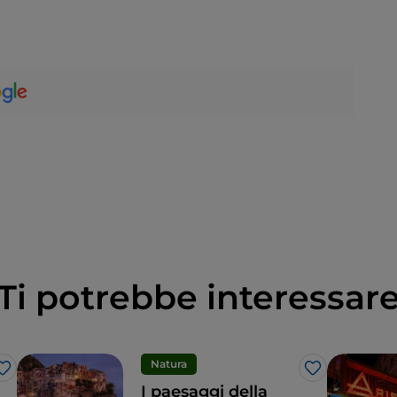
Ti potrebbe interessar
Natura
Like
Like
I paesaggi della