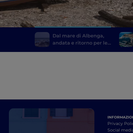
Dal mare di Albenga,
andata e ritorno per le
valli
INFORMAZION
Privacy Poli
Social medi