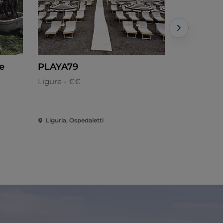
e
PLAYA79
U Cian Ri
Ligure - €€
Ligure - €€
Liguria, Ospedaletti
Liguria, Iso