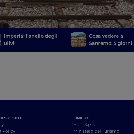
Imperia: l’anello degli
Cosa vedere a
ulivi
Sanremo: 5 giorni
scoprire la città in
occasione del Fest
I SUL SITO
LINK UTILI
cy
ENIT S.p.A.
a Policy
Ministero del Turismo