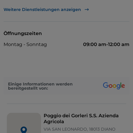
Cocktail
Weitere Dienstleistungen anzeigen
Diners Club
Es wird Englisch gesprochen
Öffnungszeiten
Es wird Französisch gesprochen
Montag - Sonntag
09:00 am-12:00 am
Mastercard
Kindermenü
Parkplatz
Swimmingpool
Einige Informationen werden
bereitgestellt von:
Es wird Spanisch gesprochen
Tische im Außenbereich
Visa
Poggio dei Gorleri S.S. Azienda
Agricola
WLAN
VIA SAN LEONARDO, 18013 DIANO