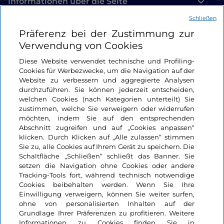
Informationen über die Seite
Schließen
Nützliche Links
Präferenz bei der Zustimmung zur
Verwendung von Cookies
Login
Diese Website verwendet technische und Profiling-
Cookies für Werbezwecke, um die Navigation auf der
Bleiben wir in Kontakt
Website zu verbessern und aggregierte Analysen
durchzuführen. Sie können jederzeit entscheiden,
welchen Cookies (nach Kategorien unterteilt) Sie
zustimmen, welche Sie verweigern oder widerrufen
möchten, indem Sie auf den entsprechenden
Abschnitt zugreifen und auf „Cookies anpassen“
klicken. Durch Klicken auf „Alle zulassen“ stimmen
Sie zu, alle Cookies auf Ihrem Gerät zu speichern. Die
Schaltfläche „Schließen“ schließt das Banner. Sie
setzen die Navigation ohne Cookies oder andere
Tracking-Tools fort, während technisch notwendige
Cookies beibehalten werden. Wenn Sie Ihre
Einwilligung verweigern, können Sie weiter surfen,
ohne von personalisierten Inhalten auf der
Grundlage Ihrer Präferenzen zu profitieren. Weitere
Informationen zu Cookies finden Sie in