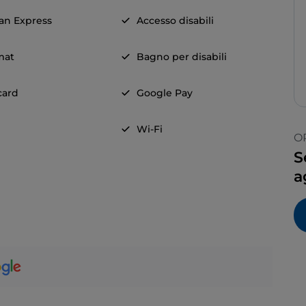
an Express
Accesso disabili
mat
Bagno per disabili
card
Google Pay
Wi-Fi
O
S
a