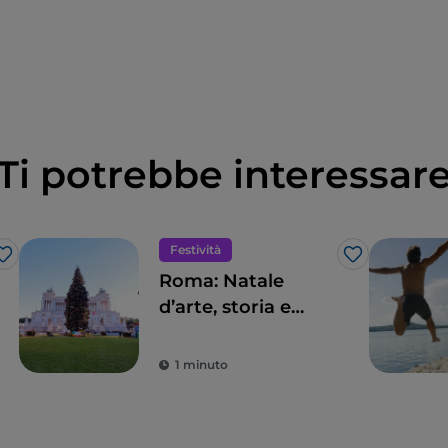
Ti potrebbe interessar
Festività
Like
Like
Roma: Natale
d’arte, storia e
cultura
1 minuto