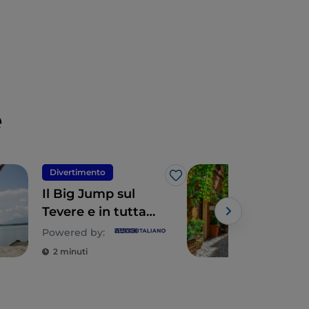
e
Divertimento
Div
Like
Il Big Jump sul
Iti
Tevere e in tutta
in 7
Europa
del
Powered by:
Ital
2 minuti
4 m
viv
quo