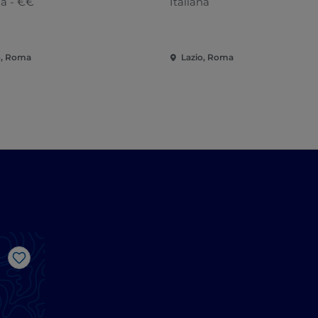
na - €€
Italiana
o, Roma
Lazio, Roma
Like