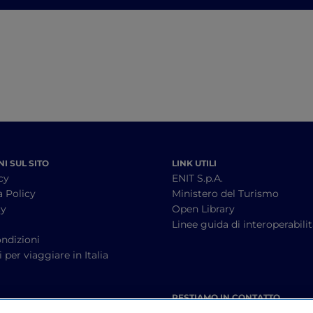
Sorrentino
I SUL SITO
LINK UTILI
cy
ENIT S.p.A.
a Policy
Ministero del Turismo
cy
Open Library
à
Linee guida di interoperabili
ndizioni
 per viaggiare in Italia
RESTIAMO IN CONTATTO