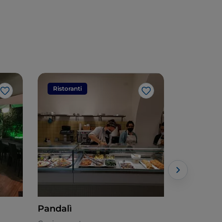
Ristoranti
Ristorant
Like
Like
Pandalì
Pizzaok