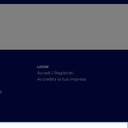
Monti Simbruini, a due
passi da Roma
LOGIN
Accedi / Registrati
Accredita la tua impresa
tà