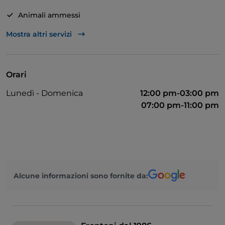
Animali ammessi
Asporto
Mostra altri servizi
Bancomat
Cocktail
Orari
Si parla inglese
Lunedì - Domenica
12:00 pm-03:00 pm
Si parla francese
07:00 pm-11:00 pm
Google Pay
Mastercard
Menù bambini
Non fumatori
Alcune informazioni sono fornite da:
Partite di Calcio
Si parla spagnolo