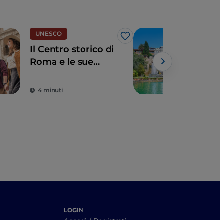
UNESCO
UN
Like
Il Centro storico di
Vill
Roma e le sue
trio
infinite bellezze
Rin
4 minuti
3 m
LOGIN