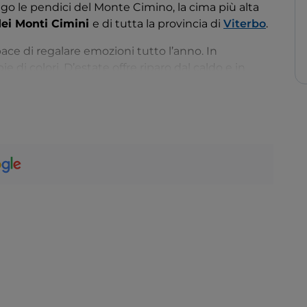
ngo le pendici del Monte Cimino, la cima più alta
dei Monti Cimini
e di tutta la provincia di
Viterbo
.
apace di regalare emozioni tutto l’anno. In
ie di colori. D’estate offre riparo dal caldo e in
umido e dei funghi. Infine, in inverno si ammanta
tracciato segnaliamo la
Torretta
e il sito protostorico
, o Sasso Naticarello, e i Faggi secolari, i più alti