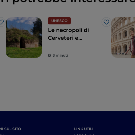
UNESCO
Like
Like
Le necropoli di
Cerveteri e
Tarquinia, un
viaggio nel tempo
3 minuti
I SUL SITO
LINK UTILI