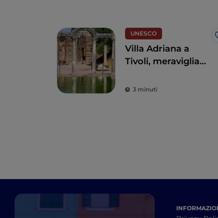
UNESCO
Villa Adriana a
Tivoli, meraviglia
imperiale romana
3 minuti
INFORMAZION