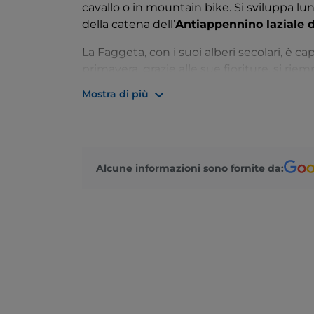
cavallo o in mountain bike. Si sviluppa lu
della catena dell’
Antiappennino laziale 
La Faggeta, con i suoi alberi secolari, è c
primavera, grazie alle sue fioriture, si riemp
autunno ammalia con i profumi del legno 
Mostra di più
di candida neve.
Tra i punti di interesse lungo il sentiero 
in vetta, i Massi trachitici, la Rupe tremante
d’Europa.
Alcune informazioni sono fornite da: