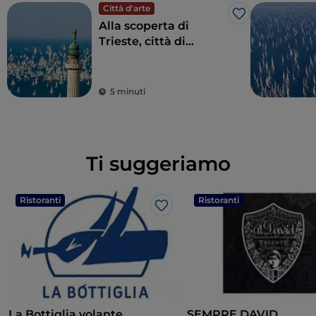
Città d'arte
Like
Alla scoperta di
Trieste, città di
frontiera dall’anima
internazionale
5 minuti
Ti suggeriamo
Ristoranti
Ristoranti
Like
La Bottiglia volante
SEMPRE DAVID