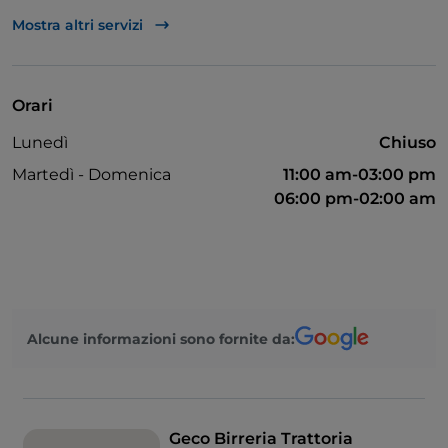
Asporto
Mostra altri servizi
Bagno per disabili
Bancomat
Orari
Diners Club
Lunedì
Chiuso
Si parla inglese
Martedì - Domenica
11:00 am-03:00 pm
Google Pay
06:00 pm-02:00 am
Mastercard
Menù bambini
Pagamento con Satispay
Tavoli all'aperto
Alcune informazioni sono fornite da:
Ticket restaurant
Visa
Geco Birreria Trattoria
Wi-Fi