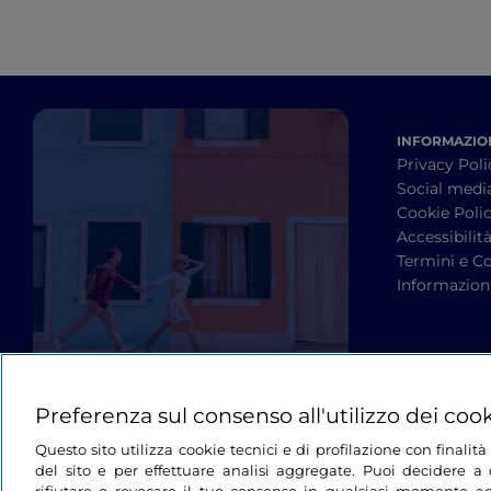
INFORMAZION
Privacy Poli
Social medi
Cookie Poli
Accessibilit
Termini e Co
Informazioni
Preferenza sul consenso all'utilizzo dei coo
Questo sito utilizza cookie tecnici e di profilazione con finali
del sito e per effettuare analisi aggregate. Puoi decidere a q