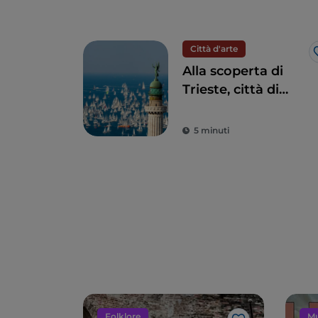
Città d'arte
Alla scoperta di
Trieste, città di
frontiera
dall’anima
5 minuti
internazionale
Folklore
Mu