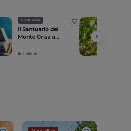
Spiritualità
Div
Like
Il Santuario del
Friu
Monte Grisa a
Giul
Trieste, simbolo di
adv
pace e amicizia fra
vac
2 minuti
3 m
Occidente e
(su 
Oriente
Arte e cultura
Arte e cu