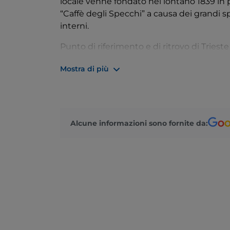
locale venne fondato nel lontano 1839 in 
“Caffè degli Specchi” a causa dei grandi
interni.
Punto di riferimento e di ritrovo di Triest
anni molti scrittori, artisti e intellettuali 
Mostra di più
Italo Svevo
, mentre nel secondo dopogue
Britannica.
Oggi di proprietà della famiglia Faggiotto, 
Specchi offre tramite un servizio impeccab
Alcune informazioni sono fornite da:
essere tentati dalle numerose delizie es
vista di una delle piazze più belle d’Italia.