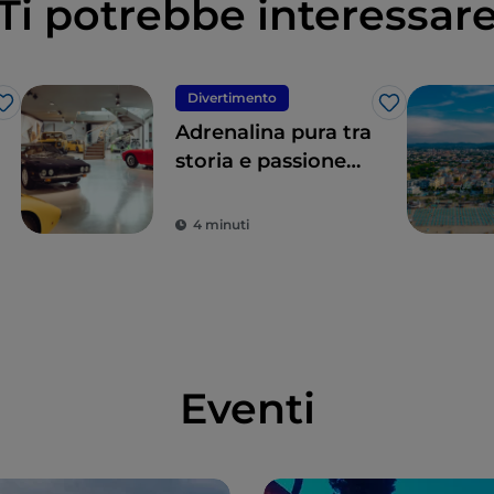
Ti potrebbe interessar
Divertimento
Like
Like
Adrenalina pura tra
storia e passione
nella Motor Valley
4 minuti
Eventi