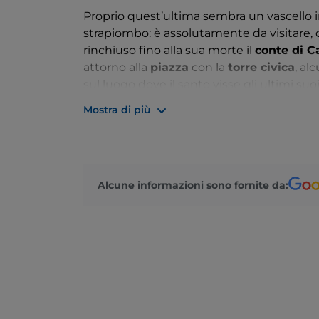
Proprio quest’ultima sembra un vascello i
strapiombo: è assolutamente da visitare, 
rinchiuso fino alla sua morte il
conte di C
attorno alla
piazza
con la
torre civica
, al
sul luogo dove il santo visse gli ultimi su
marmo sul presbiterio, e il
Duomo
, in pie
Mostra di più
allo strapiombo della rupe e, curiosamente
visita anche la
Pinocoteca,
con opere del 
Alla figura di Cagliostro è legato anche un
realizzato con radici di liquirizia, creato
Alcune informazioni sono fornite da: