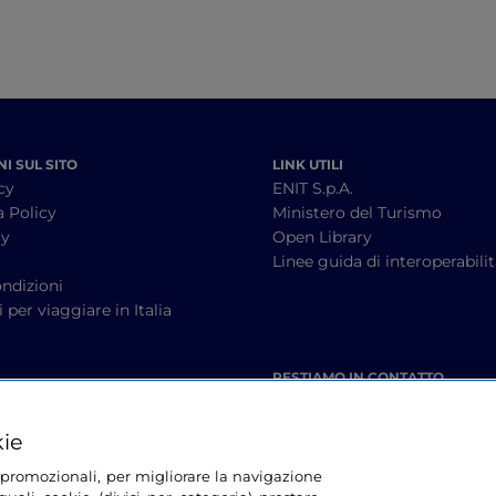
I SUL SITO
LINK UTILI
cy
ENIT S.p.A.
a Policy
Ministero del Turismo
cy
Open Library
à
Linee guida di interoperabili
ndizioni
 per viaggiare in Italia
RESTIAMO IN CONTATTO
kie
tà promozionali, per migliorare la navigazione