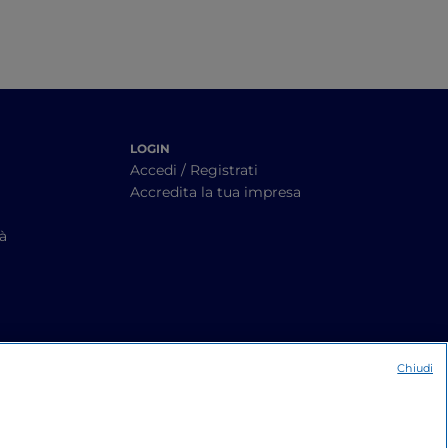
LOGIN
Accedi / Registrati
Accredita la tua impresa
tà
Chiudi