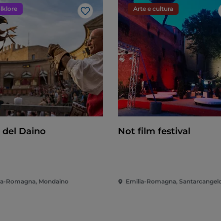
lklore
Arte e cultura
Like
o del Daino
Not film festival
ia-Romagna, Mondaino