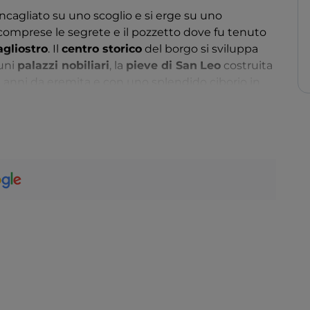
ncagliato su uno scoglio e si erge su uno
comprese le segrete e il pozzetto dove fu tenuto
agliostro
. Il
centro storico
del borgo si sviluppa
cuni
palazzi nobiliari
, la
pieve di San
Leo
costruita
oi anni da eremita e con uno splendido ciborio in
tra arenaria e costruito fra il XII e il XIII secolo, vicino
, privo di una vera e propria facciata. Merita una
Guercino e di Caravaggio.
 eccellente digestivo (il
liquore di Cagliostro
)
 secondo la leggenda proprio dal Conte.