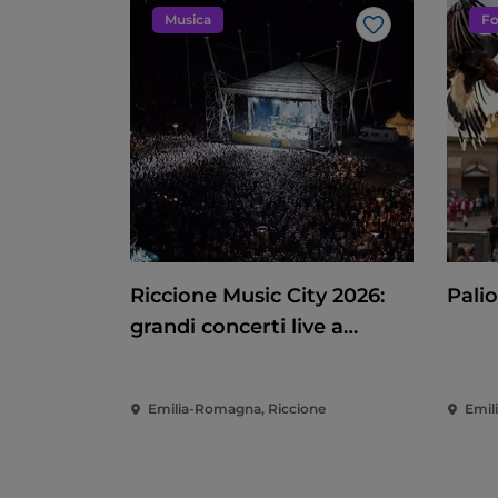
Musica
Fo
Like
Riccione Music City 2026:
Pali
grandi concerti live a
Piazzale Roma
Emilia-Romagna, Riccione
Emil