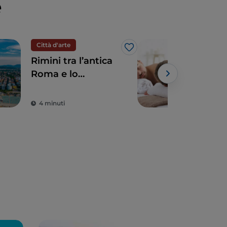
e
Città d'arte
Rela
Like
Rimini tra l’antica
Fug
Roma e lo
nel
splendore del
Vall
Rinascimento
Ro
4 minuti
1 m