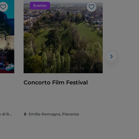
Evento
Evento
Like
Like
Concorto Film Festival
Mosaico 
Emilia-Romagna, Santarcangelo di Romagna
Emilia-Romagna, Piacenza
Emilia-Rom