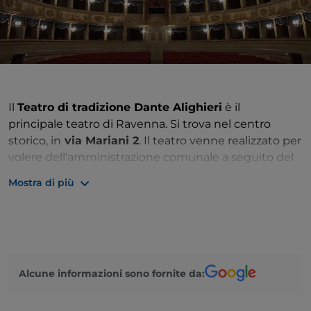
Il
Teatro di tradizione Dante Alighieri
è il
principale teatro di Ravenna. Si trova nel centro
storico, in
via Mariani 2
. Il teatro venne realizzato per
volere dell'amministrazione comunale a seguito del
progressivo degrado del principale teatro dell'epoca,
Mostra di più
il "
Teatro Comunitativo
". Nel 1838 l'amministrazione
individuò presso la piazzetta degli Svizzeri il luogo
ideale per la costruzione della nuova struttura, la cui
progettazione fu affidata
ai veneziani Tommaso e Giovan Battista Meduna, già
Alcune informazioni sono fornite da:
restauratori del
Gran Teatro La
Fenice di Venezia
. Nei decenni seguenti l'Alighieri si
ritagliò un posto non trascurabile fra i teatri della