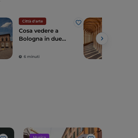
Città d'arte
UN
Like
Cosa vedere a
I Po
Bologna in due
Bol
giorni
pas
stor
6 minuti
4 m
Musica
Sport