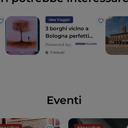
Idea Viaggio
Like
Like
3 borghi vicino a
Bologna perfetti
per una gita di un
Powered by:
giorno
7 minuti
Eventi
te e cultura
Arte e cultura