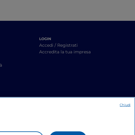
LOGIN
Accedi / Registrati
Accredita la tua impresa
tà
Chiudi