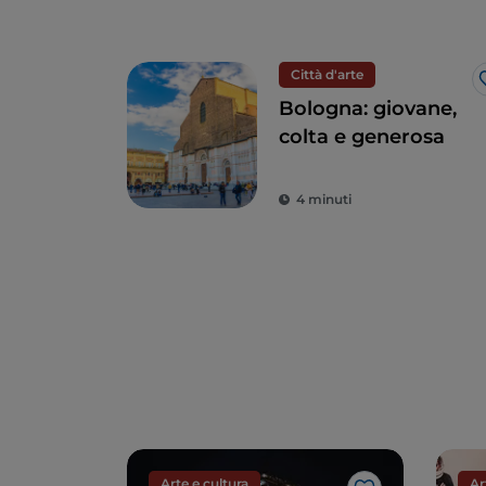
Città d'arte
Bologna: giovane,
colta e generosa
4 minuti
Arte e cultura
Ar