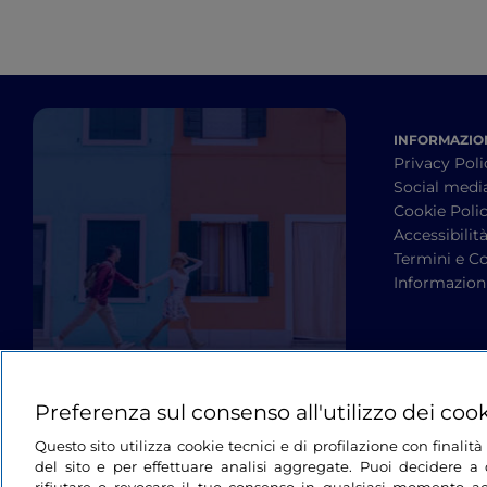
INFORMAZION
Privacy Poli
Social medi
Cookie Poli
Accessibilit
Termini e Co
Informazioni
Preferenza sul consenso all'utilizzo dei coo
Questo sito utilizza cookie tecnici e di profilazione con finali
del sito e per effettuare analisi aggregate. Puoi decidere a q