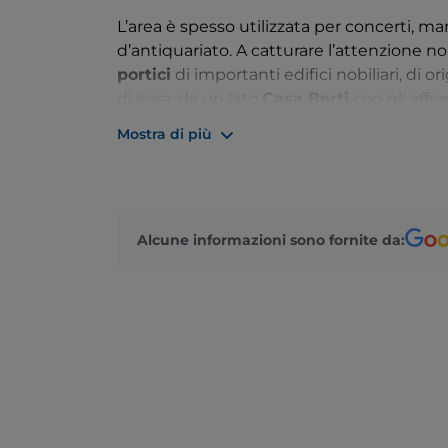
L’area è spesso utilizzata per concerti, ma
d’antiquariato. A catturare l’attenzione no
portici
di importanti edifici nobiliari, di o
di essa: da un lato
Casa Berti
con gli affre
quattrocentesco
Palazzo Bolognini Isol
Mostra di più
Amorini Salina
, noto per il suo fregio con
mercantili risalenti al XV secolo.
Alcune informazioni sono fornite da: