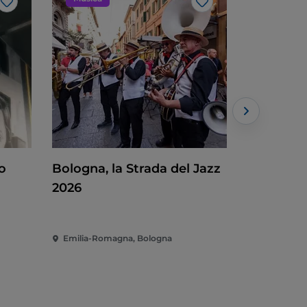
Like
Like
o
Bologna, la Strada del Jazz
ACI Raci
2026
Emilia-Romagna, Bologna
Emilia-Rom