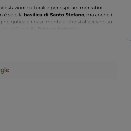
nifestazioni culturali e per ospitare mercatini
n è solo la
basilica di Santo Stefano
, ma anche i
rigine gotica e rinascimentale, che si affacciano su
schi di Gandolfi
, Palazzo Isolani
e il
ani
, dall’altro il cinquecentesco
Palazzo Bolognini
 teste in terracotta. E ancora, una schiera di case