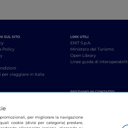
I SUL SITO
LINK UTILI
cy
ENIT S.p.A.
a Policy
Ministero del Turismo
cy
Open Library
à
Linee guida di interoperabili
ndizioni
 per viaggiare in Italia
RESTIAMO IN CONTATTO
kie
tà promozionali, per migliorare la navigazione
uali cookie (divisi per categoria) prestare,