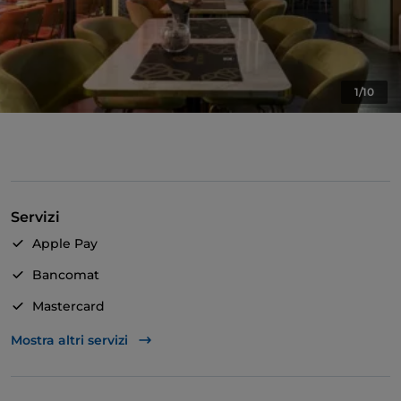
1/10
Servizi
Apple Pay
Bancomat
Mastercard
TheFork PAY
Mostra altri servizi
Unionpay via TheFork PAY
Visa