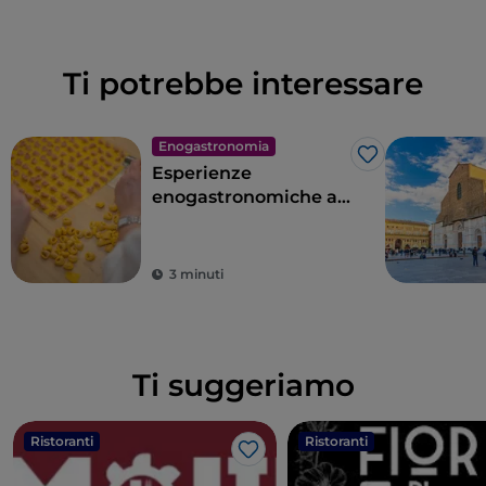
Ti potrebbe interessare
Enogastronomia
Like
Esperienze
enogastronomiche a
Bologna e dintorni
3 minuti
Ti suggeriamo
Ristoranti
Ristoranti
Like