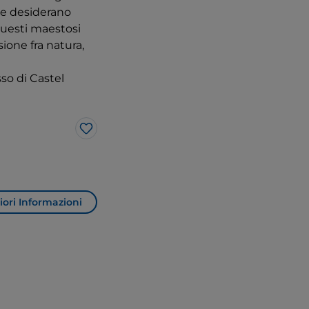
che desiderano
 questi maestosi
sione fra natura,
sso di Castel
Like
ori Informazioni