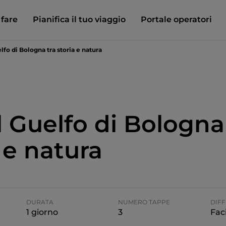
 fare
Pianifica il tuo viaggio
Portale operatori
lfo di Bologna tra storia e natura
l Guelfo di Bologna
 e natura
DURATA
NUMERO TAPPE
DIFF
1 giorno
3
Faci