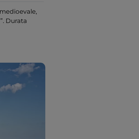
o medioevale,
i”. Durata