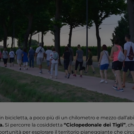
o in bicicletta, a poco più di un chilometro e mezzo dall’ab
a.
Si percorre la cosiddetta
“Ciclopedonale dei Tigli”
, c
rtunità per esplorare il territorio pianeggiante che circ