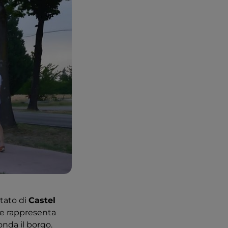
itato di
Castel
he rappresenta
onda il borgo.