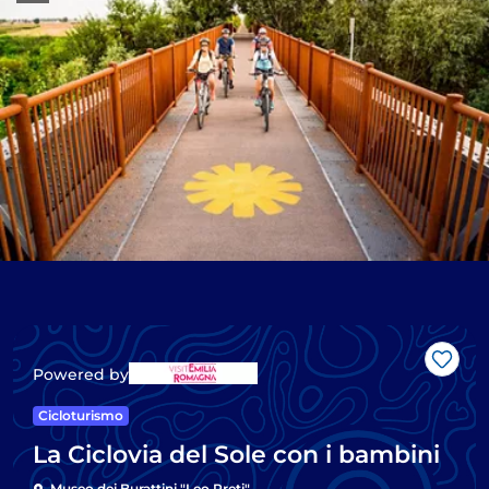
Like
Powered by
Cicloturismo
La Ciclovia del Sole con i bambini
Museo dei Burattini "Leo Preti"